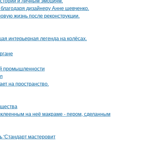
истории и личным эмоциям.
 благодаря дизайнеру Анне шевченко.
новую жизнь после реконструкции.
щая интерьерная легенда на колёсах.
ргане
ой промышленности
ол
ет на пространство.
ущества
иклеенным на неё макраме - пером, сделанным
ь 'Стандарт мастеровит