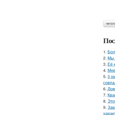
читат
Пос
1.
Бол
2.
Мы 
3.
Её 
4.
Мне
5.
3 о
совпа
6.
Дом
7.
Ква
8.
Это
9.
Зак
харак