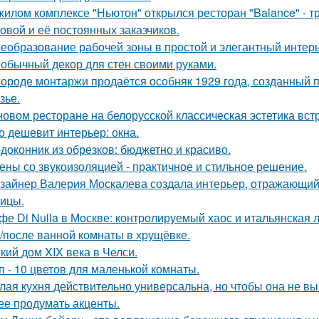
жилом комплексе "Ньютон" открылся ресторан "Balance" - 
овой и её постоянных заказчиков.
еобразование рабочей зоны в простой и элегантный интерь
обычный декор для стен своими руками.
городе монтаржи продаётся особняк 1929 года, созданный
зье.
новом ресторане на белорусской классическая эстетика вст
о дешевит интерьер: окна.
доконник из обрезков: бюджетно и красиво.
ены со звукоизоляцией - практичное и стильное решение.
зайнер Валерия Москалева создала интерьер, отражающий 
чицы.
фе Di Nulla в Москве: контролируемый хаос и итальянская л
/после ванной комнаты в хрущёвке.
кий дом XIX века в Челси.
п - 10 цветов для маленькой комнаты.
лая кухня действительно универсальна, но чтобы она не в
ее продумать акценты.