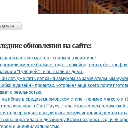
ь дальше →
ледние обновления на сайте:
ьшая и светлая мастер - спальня в квартире!
прожили вместе больше года - спокойно, тепло, без конфли
назвали "Гулящей" - и выгнали из дома.
 30 лет, уже пять лет как я замужем за замечательным мужч
шибки в дизайн - проектах, которые чаще всего портят готов
дает с реальностью.
 на ибице в средиземноморском стиле - пример мягкого и 
ртира ювелира в Сан-Паулу стала отражением творческой э
т интерьер родился из диалога между историей дома и страст
азчица обратилась к дизайнеру Юлии поздняк с задачей офо
тером и индивидуальностью.