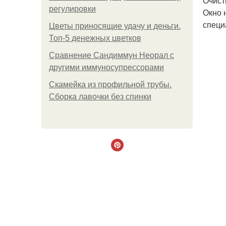
Очист
регулировки
Окно 
специ
Цветы приносящие удачу и деньги.
Топ-5 денежных цветков
Сравнение Сандиммун Неорал с
другими иммуносупрессорами
Скамейка из профильной трубы.
Сборка лавочки без спинки