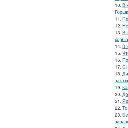
10.
В 
Горшк
11.
Пр
12.
Не
13.
В 
корбю
14.
В 
15.
Чт
16.
По
17.
Ст
18.
Ди
заказ
19.
Ка
20.
До
21.
Яр
22.
То
23.
Бе
заран