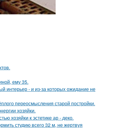
ктов.
иной, ему 35.
ый интерьер - и из-за которых ожидание не
тёплого переосмысления старой постройки.
нергии хозяйки.
ью хозяйки к эстетике ар - деко.
рмить студию всего 32 м, не жертвуя