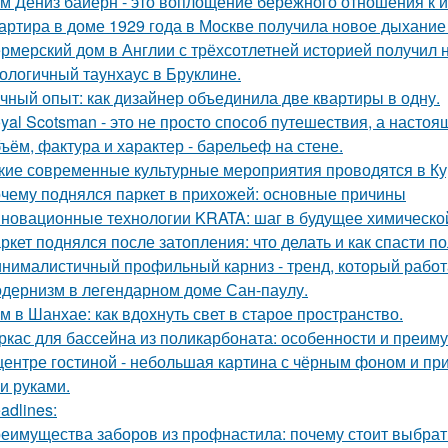
м Дениз байерн - это воплощение бережного отношения к 
артира в доме 1929 года в Москве получила новое дыхание
рмерский дом в Англии с трёхсотлетней историей получил 
ологичный таунхаус в Бруклине.
чный опыт: как дизайнер объединила две квартиры в одну.
yal Scotsman - это не просто способ путешествия, а настоя
ъём, фактура и характер - барельеф на стене.
кие современные культурные мероприятия проводятся в Ку
чему поднялся паркет в прихожей: основные причины
новационные технологии KRATA: шаг в будущее химическ
ркет поднялся после затопления: что делать и как спасти п
нималистичный профильный карниз - тренд, который работа
дернизм в легендарном доме Сан-паулу.
м в Шанхае: как вдохнуть свет в старое пространство.
ркас для бассейна из поликарбоната: особенности и преим
центре гостиной - небольшая картина с чёрным фоном и пр
и руками.
adlines:
еимущества заборов из профнастила: почему стоит выбрат