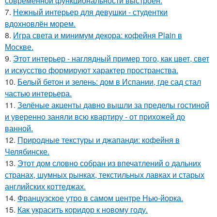
современной функциональности выстроен.
7.
Нежный интерьер для девушки - студентки
вдохновлён морем.
8.
Игра света и минимум декора: кофейня Plain в
Москве.
9.
Этот интерьер - наглядный пример того, как цвет, свет
и искусство формируют характер пространства.
10.
Белый бетон и зелень: дом в Испании, где сад стал
частью интерьера.
11.
Зелёные акценты давно вышли за пределы гостиной
и уверенно заняли всю квартиру - от прихожей до
ванной.
12.
Природные текстуры и джапанди: кофейня в
Челябинске.
13.
Этот дом словно собран из впечатлений о дальних
странах, шумных рынках, текстильных лавках и старых
английских коттеджах.
14.
Французское утро в самом центре Нью-йорка.
15.
Как украсить коридор к новому году.