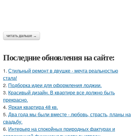
читать дальше →
Последние обновления на сайте:
1.
Стильный ремонт в двушке - мечта реальностью
стала!
2.
Подборка идеи для оформления лоджии.
3.
Красивый дизайн. В квартире все должно быть
прекрасно.
4.
Яркая квартира 48 кв.
5.
Два года мы были вместе - любовь, страсть, планы на
свадьбу.
6.
Интерьер на спокойных природных фактурах и