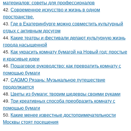
материалов: советы для профессионалов
42.
Современное искусство и жизнь в одном
пространстве.
43.
Где в Екатеринбурге можно совместить культурный
отдых с активным досугом
44.
Какие театры и фестивали делают культурную жизнь
города насыщенной
45.
Как украсить комнату бумагой на Новый год: простые
и красивые идеи
46.
Пошаговое руководство: как превратить комнату с
помощью бумаги
47.
CAGMO Рязань: Музыкальное путешествие
продолжается
48.
Цветы из бумаги: творим шедевры своими руками
49.
Три креативных способа преобразить комнату с
помощью бумаги
50.
Какие менее известные достопримечательности
Москвы стоят посещения