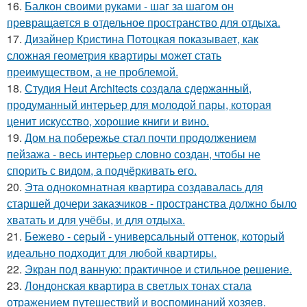
16.
Балкон своими руками - шаг за шагом он
превращается в отдельное пространство для отдыха.
17.
Дизайнер Кристина Потоцкая показывает, как
сложная геометрия квартиры может стать
преимуществом, а не проблемой.
18.
Студия Heut Architects создала сдержанный,
продуманный интерьер для молодой пары, которая
ценит искусство, хорошие книги и вино.
19.
Дом на побережье стал почти продолжением
пейзажа - весь интерьер словно создан, чтобы не
спорить с видом, а подчёркивать его.
20.
Эта однокомнатная квартира создавалась для
старшей дочери заказчиков - пространства должно было
хватать и для учёбы, и для отдыха.
21.
Бежево - серый - универсальный оттенок, который
идеально подходит для любой квартиры.
22.
Экран под ванную: практичное и стильное решение.
23.
Лондонская квартира в светлых тонах стала
отражением путешествий и воспоминаний хозяев.