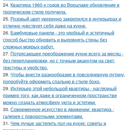
24.
Квартира 1960-х годов во Вроцлаве обновление в
тропическом стиле получила.
25.
Розовый цвет уверенно закрепился в интерьерах и
отлично чувствует себя даже на кухне.
26.
Бамбуковые панели - это удобный и эстетичный
способ быстро обновить и выровнять стены без
сложных мокрых работ.
27.
Потрясающее преображение кухни всего за месяц -
без перепланировки, но с точным акцентом на свет,
текстуры и удобство.
28.
Чтобы внести разнообразие в повседневную рутину,
попробуйте оформить спальню в стиле бохо.
29.
Интерьер этой небольшой квартиры - наглядный
пример того, как даже в ограниченном пространстве
можно создать атмосферу уюта и эстетики.
30.
Современное искусство в движении: квартира -
галерея с поворотными элементами.
31.
Чем лучше застелить пол на кухне: советы и