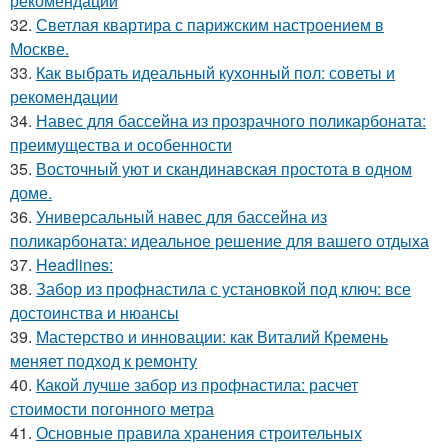
рекомендации
32.
Светлая квартира с парижским настроением в
Москве.
33.
Как выбрать идеальный кухонный пол: советы и
рекомендации
34.
Навес для бассейна из прозрачного поликарбоната:
преимущества и особенности
35.
Восточный уют и скандинавская простота в одном
доме.
36.
Универсальный навес для бассейна из
поликарбоната: идеальное решение для вашего отдыха
37.
Headlines:
38.
Забор из профнастила с установкой под ключ: все
достоинства и нюансы
39.
Мастерство и инновации: как Виталий Кремень
меняет подход к ремонту
40.
Какой лучше забор из профнастила: расчет
стоимости погонного метра
41.
Основные правила хранения строительных