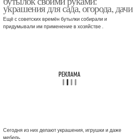
бутылок своими руками:
украшения для сада, огорода, дачи
Ещё с советских времён бутылки собирали и
Поделка из
придумывали им применение в хозяйстве .
Полезные поделки
пластиковой бутылки
Детские поделки
Красивые поделки
Сегодня из них делают украшения, игрушки и даже
мебель.