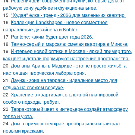
14.
Решения для современной кухни, которые делают
рабочую зону удобнее и функциональнее.
15.
"Худая" ёлка - тренд - 2026 для маленьких квартир.
16.
Коллекция Landshapes - новое совместное
направление дизайнера и Kohler.
17.
Pantone: каким будет цвет года 2026.
18.
Темно-серый и марсала: смелая квартира в Минске.
19.
Интерьер новой оптики в Москве - яркий пример того,
как цвет и детали формируют настроение пространства.
20.
Дом аны Араны в Мадриде - это не просто жильё, а
настоящая творческая лаборатория.
21.
Лаунж - зона на террасе - идеальное место для
отдыха на свежем воздухе.
22.
Хранение в квартирах со сложной планировкой
особого подхода требует.
23.
Терракотовый цвет в интерьере создаёт атмосферу
тепла и уюта.
24.
Дом в приморском крае преобразился и заиграл
новыми красками.