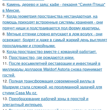
6.
Камень, дерево и заяц: кафе - пекарня "Синяя Птица"
в Минске.
7.
Когда геометрия пространства нестандартная, на
помощь приходят встроенные системы хранения - они
прячут ниши и подстраиваются под форму квартиры.
8.
Мятные оттенки словно впускают в дом воздух - они
освежают, бодрят и даже в самый жаркий день выглядят
прохладными и спокойными.
9.
Когда пространство вместе с командой работает.
10.
Пространство, где рождаются идеи.
11.
После восьмилетней реставрации и инвестиций в
миллиарды долларов Waldorf Astoria снова принимает
гостей.
12.
Полная трансформация современной виллы в
Мадриде стала сложной, но продуманной задачей для
студии Casa Mu oz.
13.
Преобразование рабочей зоны в простой и
элегантный интерьер.