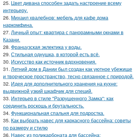
25.
Цвет дивана способен задать настроение всему
интерьеру.
26.
Михаил хвалебнов: мебель для кафе дома
наркомфина.
27.
Личный опыт: квартира с панорамными окнами в
Казани.
28.
Французская эклектика у воды.
29.
Стильная однушка, в которой есть всё.
30.
Искусство как источник вдохновения.
31.
Летний дом в Дании был создан как уютное убежище
и творческое пространство, тесно связанное с природой.
32.
Идея для дополнительного хранения на кухне:
выдвижной узкий шкафчик для специй.
33.
Интерьер в стиле "Разрушенного Замка": как
соединить роскошь и брутальность.
34.
Функциональная спальня для подростка.
35.
Как выбрать навес для каркасного бассейна: советы
по размеру и стилю
36.
Навес из поликарбоната для бассейна: