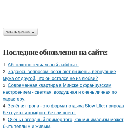
читать дальше →
Последние обновления на сайте:
1.
Абсолютно гениальный лайфхак.
2.
Задаюсь вопросом: осознают ли жёны, вернувшие
мужа от другой, что он остался не из любви?
3.
Современная квартира в Минске с французским
настроением - светлая, воздушная и очень личная по
характеру.
4.
Зелёная тропа - это формат отдыха Slow Life: природа
без суеты и комфорт без лишнего.
5.
Очень наглядный пример того, как минимализм может
быть тёплым и живым.