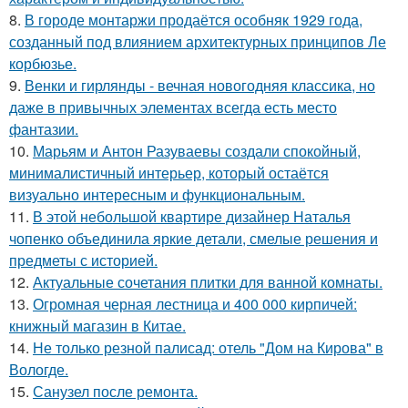
8.
В городе монтаржи продаётся особняк 1929 года,
созданный под влиянием архитектурных принципов Ле
корбюзье.
9.
Венки и гирлянды - вечная новогодняя классика, но
даже в привычных элементах всегда есть место
фантазии.
10.
Марьям и Антон Разуваевы создали спокойный,
минималистичный интерьер, который остаётся
визуально интересным и функциональным.
11.
В этой небольшой квартире дизайнер Наталья
чопенко объединила яркие детали, смелые решения и
предметы с историей.
12.
Актуальные сочетания плитки для ванной комнаты.
13.
Огромная черная лестница и 400 000 кирпичей:
книжный магазин в Китае.
14.
Не только резной палисад: отель "Дом на Кирова" в
Вологде.
15.
Санузел после ремонта.