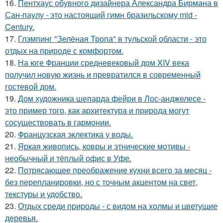
16.
Пентхаус обувного дизайнера Александра Бирмана в
Сан-паулу - это настоящий гимн бразильскому mid -
Century.
17.
Глэмпинг "Зелёная Тропа" в тульской области - это
отдых на природе с комфортом.
18.
На юге Франции средневековый дом XIV века
получил новую жизнь и превратился в современный
гостевой дом.
19.
Дом художника шепарда фейри в Лос-анджелесе -
это пример того, как архитектура и природа могут
сосуществовать в гармонии.
20.
Французская эклектика у воды.
21.
Яркая живопись, ковры и этнические мотивы -
необычный и тёплый офис в Уфе.
22.
Потрясающее преображение кухни всего за месяц -
без перепланировки, но с точным акцентом на свет,
текстуры и удобство.
23.
Отдых среди природы - с видом на холмы и цветущие
деревья.