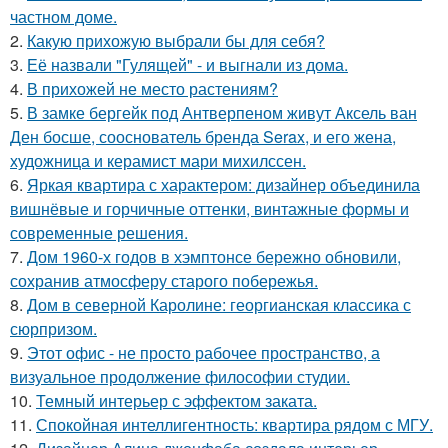
частном доме.
2.
Какую прихожую выбрали бы для себя?
3.
Её назвали "Гулящей" - и выгнали из дома.
4.
В прихожей не место растениям?
5.
В замке бергейк под Антверпеном живут Аксель ван
Ден босше, сооснователь бренда Serax, и его жена,
художница и керамист мари михилссен.
6.
Яркая квартира с характером: дизайнер объединила
вишнёвые и горчичные оттенки, винтажные формы и
современные решения.
7.
Дом 1960-х годов в хэмптонсе бережно обновили,
сохранив атмосферу старого побережья.
8.
Дом в северной Каролине: георгианская классика с
сюрпризом.
9.
Этот офис - не просто рабочее пространство, а
визуальное продолжение философии студии.
10.
Темный интерьер с эффектом заката.
11.
Спокойная интеллигентность: квартира рядом с МГУ.