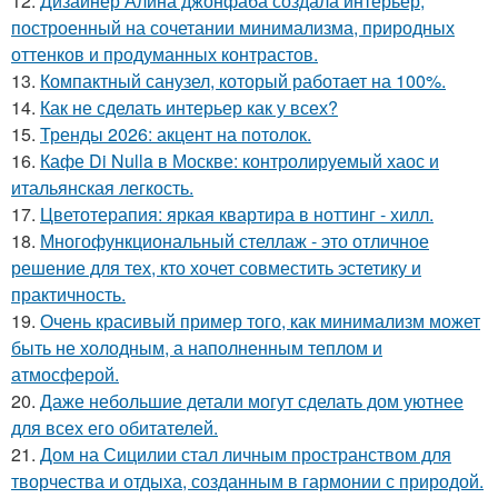
12.
Дизайнер Алина джонфаба создала интерьер,
построенный на сочетании минимализма, природных
оттенков и продуманных контрастов.
13.
Компактный санузел, который работает на 100%.
14.
Как не сделать интерьер как у всех?
15.
Тренды 2026: акцент на потолок.
16.
Кафе Di Nulla в Москве: контролируемый хаос и
итальянская легкость.
17.
Цветотерапия: яркая квартира в ноттинг - хилл.
18.
Многофункциональный стеллаж - это отличное
решение для тех, кто хочет совместить эстетику и
практичность.
19.
Очень красивый пример того, как минимализм может
быть не холодным, а наполненным теплом и
атмосферой.
20.
Даже небольшие детали могут сделать дом уютнее
для всех его обитателей.
21.
Дом на Сицилии стал личным пространством для
творчества и отдыха, созданным в гармонии с природой.