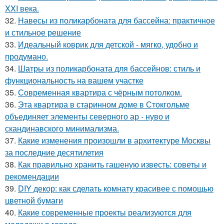
XXI века.
32.
Навесы из поликарбоната для бассейна: практичное
и стильное решение
33.
Идеальный коврик для детской - мягко, удобно и
продумано.
34.
Шатры из поликарбоната для бассейнов: стиль и
функциональность на вашем участке
35.
Современная квартира с чёрным потолком.
36.
Эта квартира в старинном доме в Стокгольме
объединяет элементы северного ар - нуво и
скандинавского минимализма.
37.
Какие изменения произошли в архитектуре Москвы
за последние десятилетия
38.
Как правильно хранить гашеную известь: советы и
рекомендации
39.
DIY декор: как сделать комнату красивее с помощью
цветной бумаги
40.
Какие современные проекты реализуются для