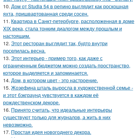
10.
Дом от Studia 54 в репино выглядит как роскошная
яхта, пришвартованная среди сосен.
11.
Квартира в Санкт-петербурге, расположенная в доме
XIX века, стала тонким диалогом между прошлым и
настоящим.
12.
Этот ресторан выглядит так, будто внутри
поселилась весна.
13.
Этот интерьер - пример того, как даже с
ограниченным бюджетом можно создать пространство,
которое выделяется и запоминается.
14.
Дом, в котором цвет - это настроение.
15.
Жозефина шталь выросла в художественной семье -
и этот бэкграунд чувствуется в каждом её
рождественском декоре.
16.
Принято считать, что идеальные интерьеры
существуют только для журналов, а жить в них
невозможно.
17.
Простая идея новогоднего декора.