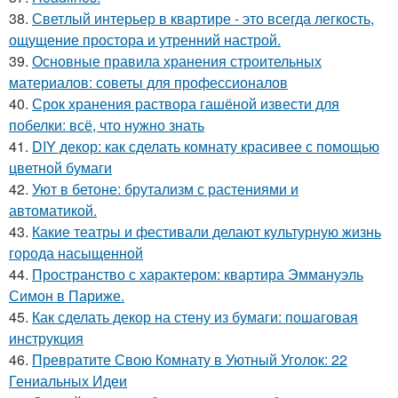
38.
Светлый интерьер в квартире - это всегда легкость,
ощущение простора и утренний настрой.
39.
Основные правила хранения строительных
материалов: советы для профессионалов
40.
Срок хранения раствора гашёной извести для
побелки: всё, что нужно знать
41.
DIY декор: как сделать комнату красивее с помощью
цветной бумаги
42.
Уют в бетоне: брутализм с растениями и
автоматикой.
43.
Какие театры и фестивали делают культурную жизнь
города насыщенной
44.
Пространство с характером: квартира Эммануэль
Симон в Париже.
45.
Как сделать декор на стену из бумаги: пошаговая
инструкция
46.
Превратите Свою Комнату в Уютный Уголок: 22
Гениальных Идеи