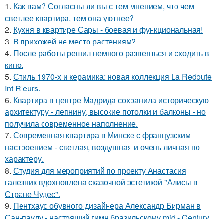
1.
Как вам? Согласны ли вы с тем мнением, что чем
светлее квартира, тем она уютнее?
2.
Кухня в квартире Сары - боевая и функциональная!
3.
В прихожей не место растениям?
4.
После работы решил немного развеяться и сходить в
кино.
5.
Стиль 1970-х и керамика: новая коллекция La Redoute
Int Rieurs.
6.
Квартира в центре Мадрида сохранила историческую
архитектуру - лепнину, высокие потолки и балконы - но
получила современное наполнение.
7.
Современная квартира в Минске с французским
настроением - светлая, воздушная и очень личная по
характеру.
8.
Студия для мероприятий по проекту Анастасия
галезник вдохновлена сказочной эстетикой "Алисы в
Стране Чудес".
9.
Пентхаус обувного дизайнера Александр Бирман в
Сан-паулу - настоящий гимн бразильскому mid - Century.