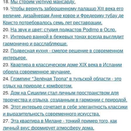
18.
Мы строим уютную мансарду.
19.
Чтобы вернуть заброшенному палаццо Xiii века его
величие, дизайнерам Анне ковре и Фредерику тубау де
Кристо потребовалось семь лет реставрации.
20.
На звук и цвет: студия подкастов Podimo в Осло.
21.
Интерьер ванной в бежевых тонах всегда выглядит
гармонично и расслабляюще.
22.
Подвесная кухня - смелое решение в современном
интерьере.
23.
Квартира в классическом доме XIX века в Испании
обрела современное звучание.
24.
Глэмпинг "Зелёная Тропа" в тульской области - это
отдых на природе с комфортом.
25.
Дом на Сицилии стал личным пространством для
творчества и отдыха, созданным в гармонии с природой.
26.
Этот интерьер сочетает в себе элегантность классики
и выразительность современного искусства.
27.
Эта квартира в Милане - тонкий пример того, как
личный вкус формирует атмосферу дома.