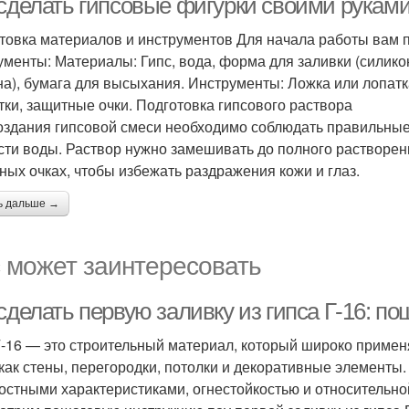
 сделать гипсовые фигурки своими руками
товка материалов и инструментов Для начала работы вам
ументы: Материалы: Гипс, вода, форма для заливки (силико
на), бумага для высыхания. Инструменты: Ложка или лопатк
тки, защитные очки. Подготовка гипсового раствора
оздания гипсовой смеси необходимо соблюдать правильные п
асти воды. Раствор нужно замешивать до полного растворен
ных очках, чтобы избежать раздражения кожи и глаз.
ь дальше →
 может заинтересовать
сделать первую заливку из гипса Г-16: п
Г-16 — это строительный материал, который широко примен
 как стены, перегородки, потолки и декоративные элементы
остными характеристиками, огнестойкостью и относительной