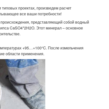
и типовых проектах, произведем расчет
итывающее все ваши потребности!
о происхождения, представляющий собой водный
гипса CaSO4*2H2O. Этот минерал – основное
оительстве.
емпературах +95…+100°C. После измельчения
ие области применения.