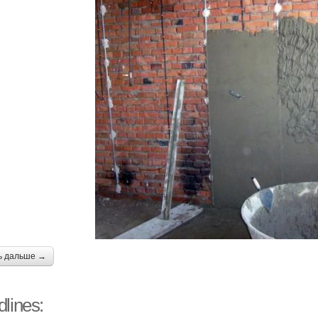
ь дальше →
lines: