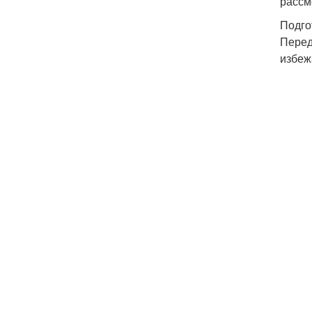
рассм
Подго
Перед
избеж