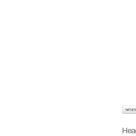
читат
Head