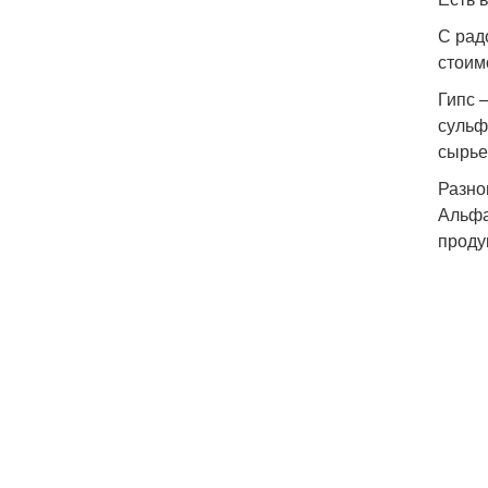
С рад
стоим
Гипс 
сульф
сырье
Разно
Альфа
проду