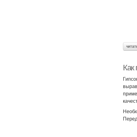
читат
Как
Гипсо
вырав
приме
качес
Необх
Перед