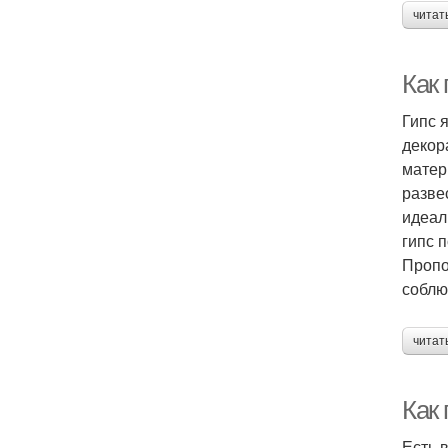
читат
Как
Гипс 
декор
матер
разве
идеал
гипс 
Пропо
соблю
читат
Как 
Есть 