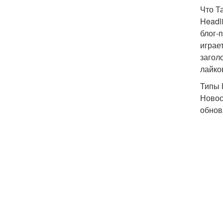
Что Т
Headl
блог-
играе
загол
лайко
Типы 
Новос
обнов