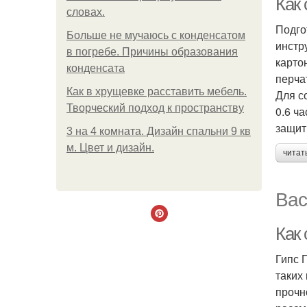
Как
словах.
Подго
Больше не мучаюсь с конденсатом
инстр
в погребе. Причины образования
карто
конденсата
перча
Как в хрущевке расставить мебель.
Для с
Творческий подход к пространству
0.6 ч
защит
3 на 4 комната. Дизайн спальни 9 кв
м. Цвет и дизайн.
читат
Вас
Как 
Гипс 
таких
прочн