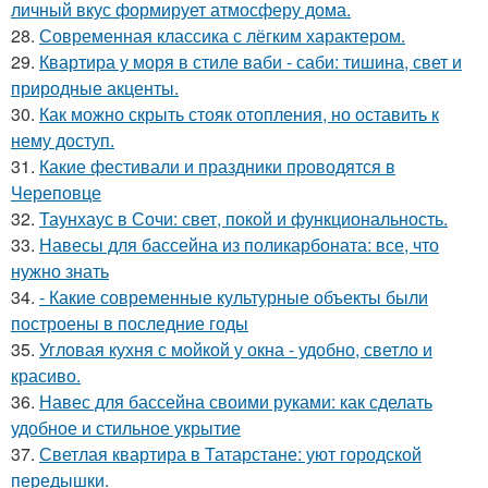
личный вкус формирует атмосферу дома.
28.
Современная классика с лёгким характером.
29.
Квартира у моря в стиле ваби - саби: тишина, свет и
природные акценты.
30.
Как можно скрыть стояк отопления, но оставить к
нему доступ.
31.
Какие фестивали и праздники проводятся в
Череповце
32.
Таунхаус в Сочи: свет, покой и функциональность.
33.
Навесы для бассейна из поликарбоната: все, что
нужно знать
34.
- Какие современные культурные объекты были
построены в последние годы
35.
Угловая кухня с мойкой у окна - удобно, светло и
красиво.
36.
Навес для бассейна своими руками: как сделать
удобное и стильное укрытие
37.
Светлая квартира в Татарстане: уют городской
передышки.