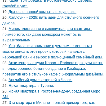
18.
Кафе "Три Орешка" в Ростове-на-дону: дерево,
голубой и уют.
19.
До/после ванной комнаты в хрущёвке.
20.
Хэллоуин - 2025: пять идей для стильного осеннего
декора.
21.
Минималистичная и лаконичная, эта квартира -
пример того, как даже монохром может быть
выразительным.
22.
Уют, баланс и внимание к деталям - именно так
можно описать этот проект, который начался с
небольшой бани и вырос в полноценный семейный дом.
23.
Архитекторы студии Khoan + Partners вдохнули жизнь
в недостроенное бетонное здание в Камбодже,
превратив его в стильное кафе с биофильным дизайном.
24.
Английский дом с историей в Челси.
25.
Яркая квартира в Турине.
26.
Яркая квартира в Ростове-на-дону, созданная бюро
AN.
27.
Эта квартира в Милане - тонкий пример того, как