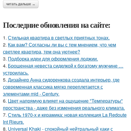
читать дальше →
Последние обновления на сайте:
1.
Стильная квартира в светлых приятных тонах.
2.
Как вам? Согласны ли вы с тем мнением, что чем
светлее квартира, тем она уютнее?
3.
Подборка идеи для оформления лоджии.
4.
Брошенная невеста сиделкой к богатому мужчине …
устроилась.
5.
Дизайнер Анна сидоренкова создала интерьер, где
современная классика мягко переплетается с
элементами mid - Century.
6.
Цвет напрямую влияет на ощущение "Температуры"
пространства - даже без изменения реального климата.
7.
Стиль 1970-х и керамика: новая коллекция La Redoute
Int Rieurs.
8.
Universal Khaki - спокойный нейтральный хаки с