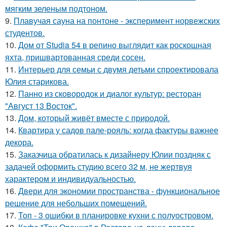
мягким зеленым подтоном.
9.
Плавучая сауна на понтоне - эксперимент норвежских
студентов.
10.
Дом от Studia 54 в репино выглядит как роскошная
яхта, пришвартованная среди сосен.
11.
Интерьер для семьи с двумя детьми спроектировала
Юлия старикова.
12.
Панно из сковородок и диалог культур: ресторан
"Август 13 Восток".
13.
Дом, который живёт вместе с природой.
14.
Квартира у садов пале-рояль: когда фактуры важнее
декора.
15.
Заказчица обратилась к дизайнеру Юлии поздняк с
задачей оформить студию всего 32 м, не жертвуя
характером и индивидуальностью.
16.
Двери для экономии пространства - функциональное
решение для небольших помещений.
17.
Топ - 3 ошибки в планировке кухни с полуостровом.