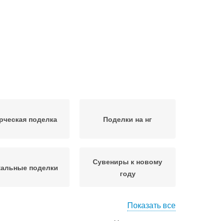
рческая поделка
Поделки на нг
Сувениры к новому
кальные поделки
году
Показать все
рок на новый год
Идеи на новый год