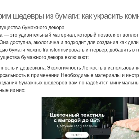
рим шедевры из бумаги: как украсить ком
ущества бумажного декора
а — это удивительный материал, который позволяет воплот
 Она доступна, экологична и подходит для создания как дел
ью бумаги можно transformsировать интерьер, добавить в 
ущества бумажного декора включают:
пность и дешевизна Экологичность Легкость в использова
рсальность в применении Необходимые материалы и инст
оздания бумажных шедевров вам понадобится минимальный
ные из них: