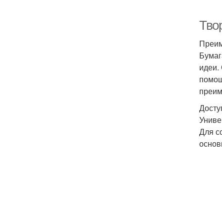
Тво
Преим
Бумаг
идеи.
помощ
преим
Досту
Униве
Для с
основ