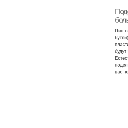
Под
бол
Пингв
бутли
пласт
будут
Естес
подел
вас н