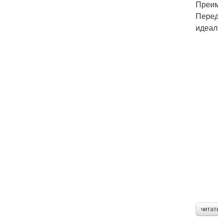
Преим
Перед
идеал
читат