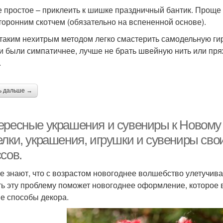
 простое – приклеить к шишке праздничный бантик. Проще
торонним скотчем (обязательно на вспененной основе).
 таким нехитрым методом легко смастерить самодельную ги
и были симпатичнее, лучше не брать швейную нить или пря
.
ь дальше →
ересные украшения и сувениры к Новому 
елки, украшения, игрушки и сувениры сво
сов.
е знают, что с возрастом новогоднее волшебство улетучива
ь эту проблему поможет новогоднее оформление, которое в
е способы декора.