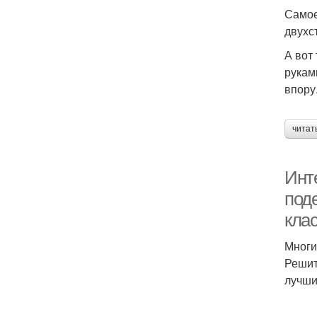
Самое
двухс
А вот
рукам
впору
читат
Инт
под
клас
Многи
Решит
лучши