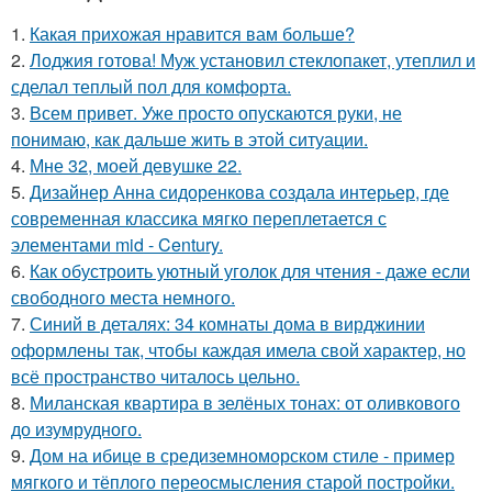
1.
Какая прихожая нравится вам больше?
2.
Лоджия готова! Муж установил стеклопакет, утеплил и
сделал теплый пол для комфорта.
3.
Всем привет. Уже просто опускаются руки, не
понимаю, как дальше жить в этой ситуации.
4.
Мне 32, моей девушке 22.
5.
Дизайнер Анна сидоренкова создала интерьер, где
современная классика мягко переплетается с
элементами mid - Century.
6.
Как обустроить уютный уголок для чтения - даже если
свободного места немного.
7.
Синий в деталях: 34 комнаты дома в вирджинии
оформлены так, чтобы каждая имела свой характер, но
всё пространство читалось цельно.
8.
Миланская квартира в зелёных тонах: от оливкового
до изумрудного.
9.
Дом на ибице в средиземноморском стиле - пример
мягкого и тёплого переосмысления старой постройки.