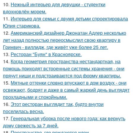
10.
Нежный интерьер для девушки - студентки
вдохновлён морем.
11.
Интерьер для семьи с двумя детьми спроектировала
Юлия старикова.
12.
Американский дизайнер Джонатан Адлер несколько
лет назад полностью переосмыслил свою квартиру в
Гринвич - виллидж, где живёт уже более 25 лет.
13.
Ресторан "Буян" в Красноярске.
14.
Когда геометрия пространства нестандартная, на
помощь приходят встроенные системы хранения - они
прячут ниши и подстраиваются под форму квартиры.
15.
Мятные оттенки словно впускают в дом воздух - они
освежают, бодрят и даже в самый жаркий день выглядят
прохладными и спокойными.
16.
Этот ресторан выглядит так, будто внутри
поселилась весна.
17.
Генеральная уборка после нового года: как вернуть
дому свежесть за 7 дней.
18.
Пространство, где рождаются идеи.