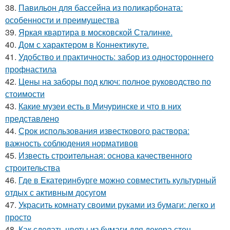
38.
Павильон для бассейна из поликарбоната:
особенности и преимущества
39.
Яркая квартира в московской Сталинке.
40.
Дом с характером в Коннектикуте.
41.
Удобство и практичность: забор из одностороннего
профнастила
42.
Цены на заборы под ключ: полное руководство по
стоимости
43.
Какие музеи есть в Мичуринске и что в них
представлено
44.
Срок использования известкового раствора:
важность соблюдения нормативов
45.
Известь строительная: основа качественного
строительства
46.
Где в Екатеринбурге можно совместить культурный
отдых с активным досугом
47.
Украсить комнату своими руками из бумаги: легко и
просто
48.
Как сделать цветы из бумаги для декора стен