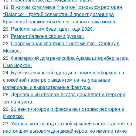
19.
В жилом комплексе "Ньютон" открылся ресторан
"Balance" - третий совместный проект дизайнера
Кристины Горшковой и её постоянных заказчиков.
20.
Pantone: каким будет цвет года 2026.
21.
Ремонт балкона своими руками.
22.
Современная квартира с нотами mid - Century в
Москве.
23.
Фермерский дом режиссёра Адама штернберга под
Нью-йорком.
24.
Бутик итальянской одежды в Тюмени оформлен в
спокойной палитре с акцентом на натуральные
материалы и выразительные фактуры.
25.
Деревянный стеллаж всегда добавляет интерьеру
тепла и уюта.
26.
26 вентиляторов и фреска на потолке: ресторан в
Ижевске.
27.
Уютные уголки под скатной крышей часто становятся
настоящим вызовом для дизайнеров, но именно такие