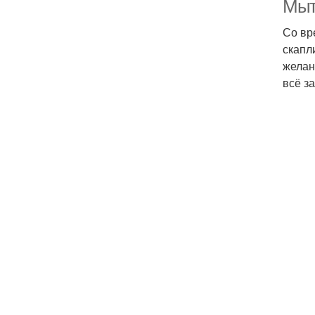
Мыт
Со вр
скапл
желан
всё з