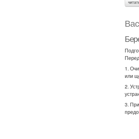
читат
Вас
Бере
Подго
Перед
1. Оч
или ще
2. Ус
устра
3. Пр
предо