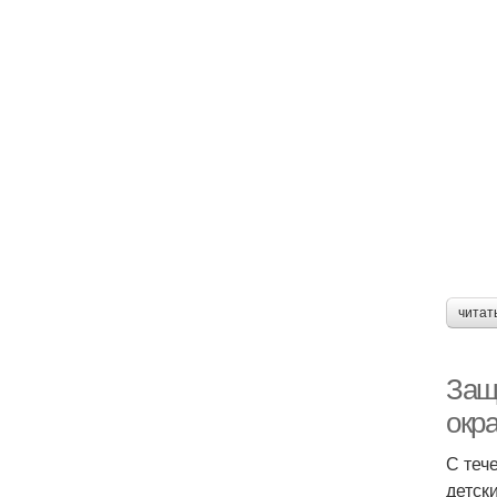
читат
Защ
окр
С теч
детск