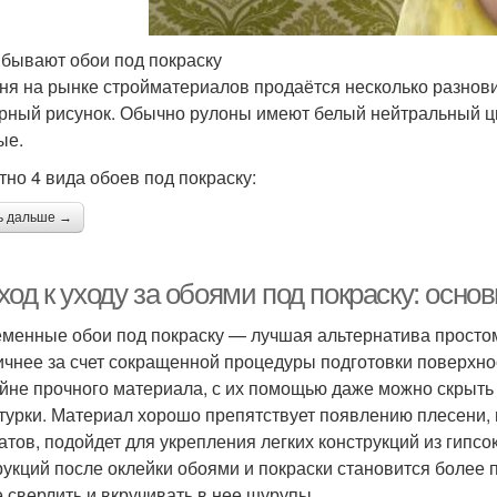
 бывают обои под покраску
ня на рынке стройматериалов продаётся несколько разнови
рный рисунок. Обычно рулоны имеют белый нейтральный цве
ые.
тно 4 вида обоев под покраску:
ь дальше →
од к уходу за обоями под покраску: осно
менные обои под покраску — лучшая альтернатива простом
ичнее за счет сокращенной процедуры подготовки поверхнос
айне прочного материала, с их помощью даже можно скрыт
турки. Материал хорошо препятствует появлению плесени, 
атов, подойдет для укрепления легких конструкций из гипсо
рукций после оклейки обоями и покраски становится более 
 сверлить и вкручивать в нее шурупы.