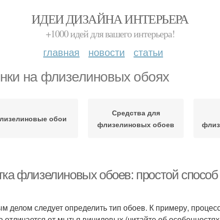
ИДЕИ ДИЗАЙНА ИНТЕРЬЕРА
+1000 идей для вашего интерьера!
главная
новости
статьи
нки на флизелиновых обоях
Средства для
лизелиновые обои
флизелиновых обоев
флиз
тка флизелиновых обоев: простой способ
м делом следует определить тип обоев. К примеру, процес
о отличается от мытья виниловых (читайте об особенностя