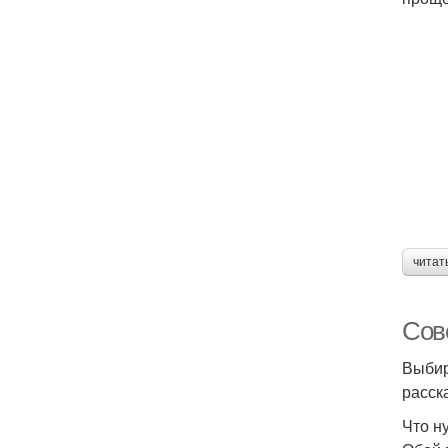
читат
Сове
Выбир
расск
Что н