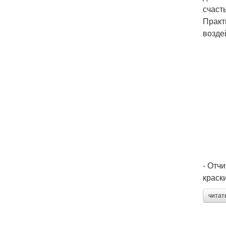
счаст
Практ
возде
- Отч
краск
читат