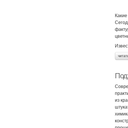
Какие
Сегод
факту
цветн
Извес
читат
Подх
Совре
практ
из кр
штука
химик
конст
проще