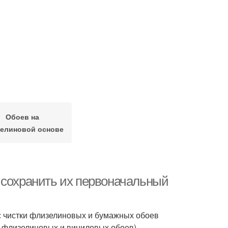
Обоев на
елиновой основе
 сохранить их первоначальный
с чистки флизелиновых и бумажных обоев
х флизелиновых и виниловых обоев).