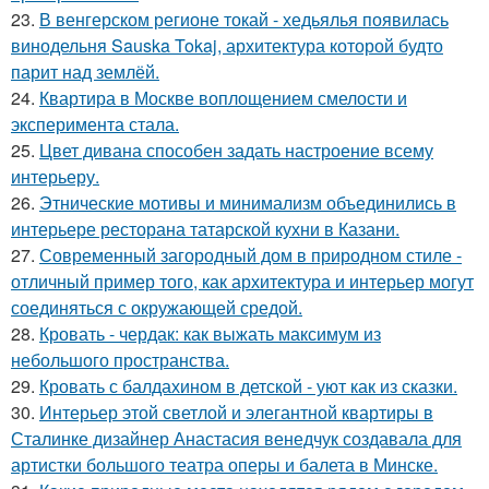
23.
В венгерском регионе токай - хедьялья появилась
винодельня Sauska Tokaj, архитектура которой будто
парит над землёй.
24.
Квартира в Москве воплощением смелости и
эксперимента стала.
25.
Цвет дивана способен задать настроение всему
интерьеру.
26.
Этнические мотивы и минимализм объединились в
интерьере ресторана татарской кухни в Казани.
27.
Современный загородный дом в природном стиле -
отличный пример того, как архитектура и интерьер могут
соединяться с окружающей средой.
28.
Кровать - чердак: как выжать максимум из
небольшого пространства.
29.
Кровать с балдахином в детской - уют как из сказки.
30.
Интерьер этой светлой и элегантной квартиры в
Сталинке дизайнер Анастасия венедчук создавала для
артистки большого театра оперы и балета в Минске.