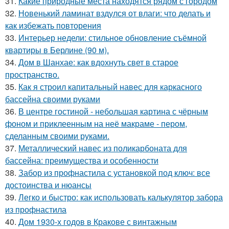
31.
Какие природные места находятся рядом с городом
32.
Новенький ламинат вздулся от влаги: что делать и
как избежать повторения
33.
Интерьер недели: стильное обновление съёмной
квартиры в Берлине (90 м).
34.
Дом в Шанхае: как вдохнуть свет в старое
пространство.
35.
Как я строил капитальный навес для каркасного
бассейна своими руками
36.
В центре гостиной - небольшая картина с чёрным
фоном и приклеенным на неё макраме - пером,
сделанным своими руками.
37.
Металлический навес из поликарбоната для
бассейна: преимущества и особенности
38.
Забор из профнастила с установкой под ключ: все
достоинства и нюансы
39.
Легко и быстро: как использовать калькулятор забора
из профнастила
40.
Дом 1930-х годов в Кракове с винтажным