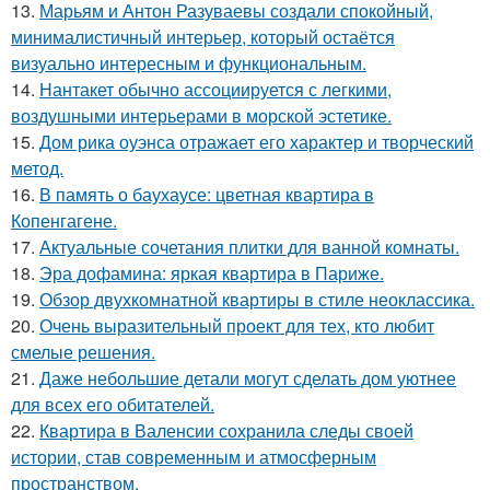
13.
Марьям и Антон Разуваевы создали спокойный,
минималистичный интерьер, который остаётся
визуально интересным и функциональным.
14.
Нантакет обычно ассоциируется с легкими,
воздушными интерьерами в морской эстетике.
15.
Дом рика оуэнса отражает его характер и творческий
метод.
16.
В память о баухаусе: цветная квартира в
Копенгагене.
17.
Актуальные сочетания плитки для ванной комнаты.
18.
Эра дофамина: яркая квартира в Париже.
19.
Обзор двухкомнатной квартиры в стиле неоклассика.
20.
Очень выразительный проект для тех, кто любит
смелые решения.
21.
Даже небольшие детали могут сделать дом уютнее
для всех его обитателей.
22.
Квартира в Валенсии сохранила следы своей
истории, став современным и атмосферным
пространством.