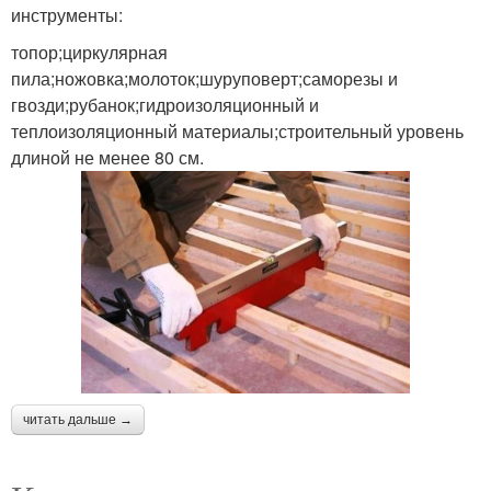
инструменты:
топор;циркулярная
пила;ножовка;молоток;шуруповерт;саморезы и
гвозди;рубанок;гидроизоляционный и
теплоизоляционный материалы;строительный уровень
длиной не менее 80 см.
читать дальше →