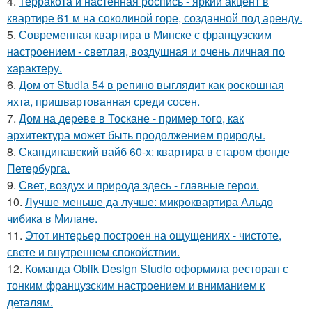
4.
Терракота и настенная роспись - яркий акцент в
квартире 61 м на соколиной горе, созданной под аренду.
5.
Современная квартира в Минске с французским
настроением - светлая, воздушная и очень личная по
характеру.
6.
Дом от Studia 54 в репино выглядит как роскошная
яхта, пришвартованная среди сосен.
7.
Дом на дереве в Тоскане - пример того, как
архитектура может быть продолжением природы.
8.
Скандинавский вайб 60-х: квартира в старом фонде
Петербурга.
9.
Свет, воздух и природа здесь - главные герои.
10.
Лучше меньше да лучше: микроквартира Альдо
чибика в Милане.
11.
Этот интерьер построен на ощущениях - чистоте,
свете и внутреннем спокойствии.
12.
Команда Oblik Design Studio оформила ресторан с
тонким французским настроением и вниманием к
деталям.