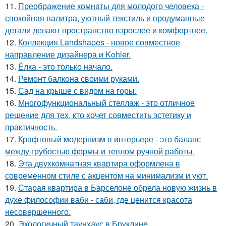
11.
Преображение комнаты для молодого человека -
спокойная палитра, уютный текстиль и продуманные
детали делают пространство взрослее и комфортнее.
12.
Коллекция Landshapes - новое совместное
направление дизайнера и Kohler.
13.
Ёлка - это только начало.
14.
Ремонт балкона своими руками.
15.
Сад на крыше с видом на горы.
16.
Многофункциональный стеллаж - это отличное
решение для тех, кто хочет совместить эстетику и
практичность.
17.
Крафтовый модернизм в интерьере - это баланс
между грубостью формы и теплом ручной работы.
18.
Эта двухкомнатная квартира оформлена в
современном стиле с акцентом на минимализм и уют.
19.
Старая квартира в Барселоне обрела новую жизнь в
духе философии ваби - саби, где ценится красота
несовершенного.
20.
Экологичный таунхаус в Бруклине.