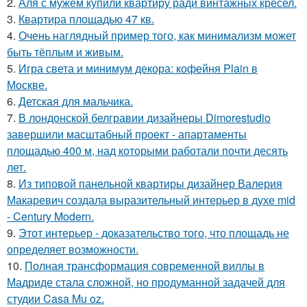
2.
Аля с мужем купили квартиру ради винтажных кресел.
3.
Квартира площадью 47 кв.
4.
Очень наглядный пример того, как минимализм может
быть тёплым и живым.
5.
Игра света и минимум декора: кофейня Plain в
Москве.
6.
Детская для мальчика.
7.
В лондонской белгравии дизайнеры Dimorestudio
завершили масштабный проект - апартаменты
площадью 400 м, над которыми работали почти десять
лет.
8.
Из типовой панельной квартиры дизайнер Валерия
Макаревич создала выразительный интерьер в духе mid
- Century Modern.
9.
Этот интерьер - доказательство того, что площадь не
определяет возможности.
10.
Полная трансформация современной виллы в
Мадриде стала сложной, но продуманной задачей для
студии Casa Mu oz.