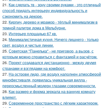
21.
Как сделать тв - зону своими руками - это отличный
способ придать интерьеру индивидуальность и
сэкономить на декоре.
22.
Кирпич, дерево и мрамор - тёплый минимализм в
темной палитре дома в Мельбурне.
23.
Интерьер площадью 67 кв.
24.
Минималистичная кухня. Ничего лишнего - только
свет, воздух и чистые линии.
25.
Советская "Панелька" - не приговор, а вызов, с
которым можно справиться с фантазией и расчётом.
26.
Проект создавался дистанционно - между двумя
странами и взглядами на комфорт.
27.
На острове лидо, где воздух наполнен атмосферой
кинофестиваля, появилась уникальная вилла -
переосмысленный модерн глазами современности.
28.
Как размер и форма зеркала на ванную комнату
влияют.
29.
Современное пространство с лёгким характером.