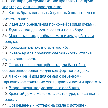
30.
Реставрация хрущёвки: как превратить старую
квартиру в уютное пространство.
31.
Как выбрать идеальный кухонный пол: советы и
рекомендации
32.
Идея для обновления прихожей своими руками.
33.
Лучший пол для кухни: советы по выбору
34.
Маленькая гардеробная - максимум удобства и
порядка.
35.
Городской релакс в стиле малибу.
36.
Интерьер для продажи: сдержанность, стиль и
функциональность.
37.
Павильон из поликарбоната для бассейна:
современное решение для комфортного отдыха
38.
Лаконичный дом для семьи с ребёнком -
гармоничное сочетание уюта, практичности и простоты.
39.
Вторая жизнь подмосковного особняка.
40.
Красный дом в Мексике: архитектура, вписанная в
природу.
41.
Современный коттедж на скале с историей.