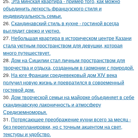
25.
Эта минская квартира - пример того, как можно
объединить легкость французского стиля и
индивидуальность семьи.
26.
Скандинавский стиль в кухне - гостиной всегда
выглядит свежо и уютно.
27.
Небольшая квартира в историческом центре Казани
стала уютным пространством для девушки, которая
много путешествует.
28.
Дом на Сицилии стал личным пространством для
творчества и отдыха, созданным в гармонии с природой.
29.
На юге Франции средневековый дом XIV века
получил новую жизнь и превратился в современный
гостевой дом.
30.
Дом творческой семьи на майорке объединяет в себе
скандинавскую лаконичность и атмосферу
Средиземноморья.
31.
Потрясающее преображение кухни всего за месяц -
без перепланировки, но с точным акцентом на свет,
текстуры и удобство.