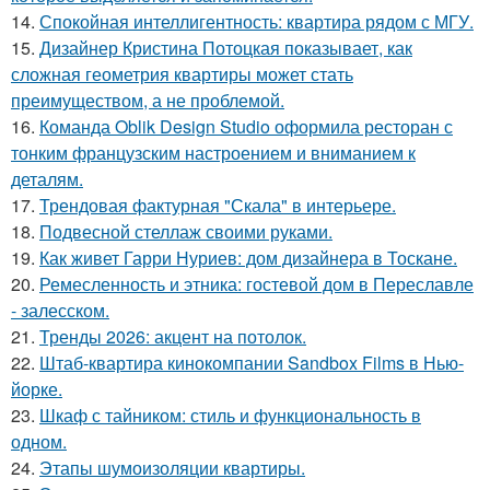
14.
Спокойная интеллигентность: квартира рядом с МГУ.
15.
Дизайнер Кристина Потоцкая показывает, как
сложная геометрия квартиры может стать
преимуществом, а не проблемой.
16.
Команда Oblik Design Studio оформила ресторан с
тонким французским настроением и вниманием к
деталям.
17.
Трендовая фактурная "Скала" в интерьере.
18.
Подвесной стеллаж своими руками.
19.
Как живет Гарри Нуриев: дом дизайнера в Тоскане.
20.
Ремесленность и этника: гостевой дом в Переславле
- залесском.
21.
Тренды 2026: акцент на потолок.
22.
Штаб-квартира кинокомпании Sandbox Films в Нью-
йорке.
23.
Шкаф с тайником: стиль и функциональность в
одном.
24.
Этапы шумоизоляции квартиры.