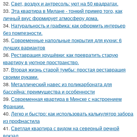
32.
Свет, воздух и антресоль: уют на 50 квадратах.
33.
Эта квартира в Милане - тонкий пример того, как
личный вкус формирует атмосферу дома.
34.
Натуральность и графика: как оформить интерьер
без помпезности.
35.
Современные напольные покрытия для кухни: 6
лучших вариантов
36.
Реставрация хрущёвки: как превратить старую
квартиру в уютное пространство.
37.
Вторая жизнь старой тумбы: простая реставрация
своими руками.
38.
Металлический навес из поликарбоната для
бассейна: преимущества и особенности
39.
Современная квартира в Минске с настроением
Франции.
40.
Легко и быстро: как использовать калькулятор забора
из профнастила
41.
Светлая квартира с видом на северный речной
вокзал.