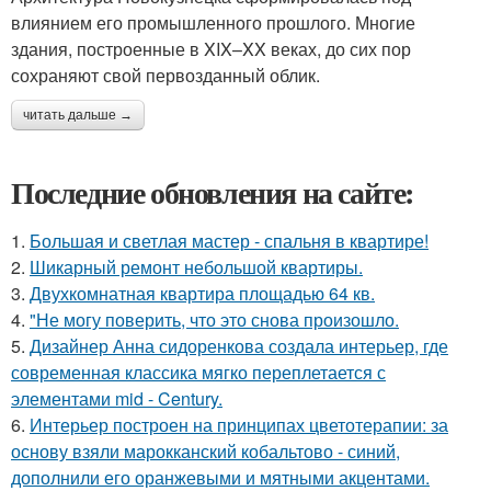
влиянием его промышленного прошлого. Многие
здания, построенные в XIX–XX веках, до сих пор
сохраняют свой первозданный облик.
читать дальше →
Последние обновления на сайте:
1.
Большая и светлая мастер - спальня в квартире!
2.
Шикарный ремонт небольшой квартиры.
3.
Двухкомнатная квартира площадью 64 кв.
4.
"Не могу поверить, что это снова произошло.
5.
Дизайнер Анна сидоренкова создала интерьер, где
современная классика мягко переплетается с
элементами mid - Century.
6.
Интерьер построен на принципах цветотерапии: за
основу взяли марокканский кобальтово - синий,
дополнили его оранжевыми и мятными акцентами.