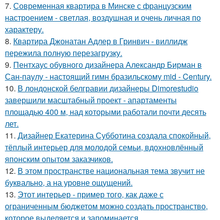
7.
Современная квартира в Минске с французским
настроением - светлая, воздушная и очень личная по
характеру.
8.
Квартира Джонатан Адлер в Гринвич - виллидж
пережила полную перезагрузку.
9.
Пентхаус обувного дизайнера Александр Бирман в
Сан-паулу - настоящий гимн бразильскому mid - Century.
10.
В лондонской белгравии дизайнеры Dimorestudio
завершили масштабный проект - апартаменты
площадью 400 м, над которыми работали почти десять
лет.
11.
Дизайнер Екатерина Субботина создала спокойный,
тёплый интерьер для молодой семьи, вдохновлённый
японским опытом заказчиков.
12.
В этом пространстве национальная тема звучит не
буквально, а на уровне ощущений.
13.
Этот интерьер - пример того, как даже с
ограниченным бюджетом можно создать пространство,
которое выделяется и запоминается.