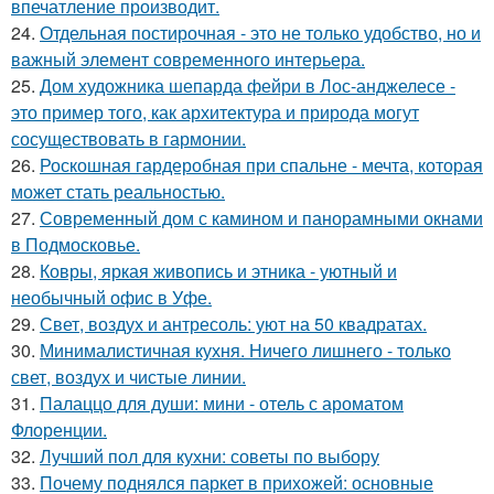
впечатление производит.
24.
Отдельная постирочная - это не только удобство, но и
важный элемент современного интерьера.
25.
Дом художника шепарда фейри в Лос-анджелесе -
это пример того, как архитектура и природа могут
сосуществовать в гармонии.
26.
Роскошная гардеробная при спальне - мечта, которая
может стать реальностью.
27.
Современный дом с камином и панорамными окнами
в Подмосковье.
28.
Ковры, яркая живопись и этника - уютный и
необычный офис в Уфе.
29.
Свет, воздух и антресоль: уют на 50 квадратах.
30.
Минималистичная кухня. Ничего лишнего - только
свет, воздух и чистые линии.
31.
Палаццо для души: мини - отель с ароматом
Флоренции.
32.
Лучший пол для кухни: советы по выбору
33.
Почему поднялся паркет в прихожей: основные