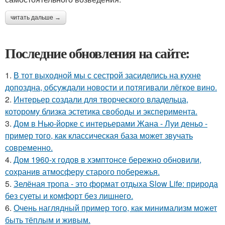
читать дальше →
Последние обновления на сайте:
1.
В тот выходной мы с сестрой засиделись на кухне
допоздна, обсуждали новости и потягивали лёгкое вино.
2.
Интерьер создали для творческого владельца,
которому близка эстетика свободы и эксперимента.
3.
Дом в Нью-йорке с интерьерами Жана - Луи деньо -
пример того, как классическая база может звучать
современно.
4.
Дом 1960-х годов в хэмптонсе бережно обновили,
сохранив атмосферу старого побережья.
5.
Зелёная тропа - это формат отдыха Slow Life: природа
без суеты и комфорт без лишнего.
6.
Очень наглядный пример того, как минимализм может
быть тёплым и живым.