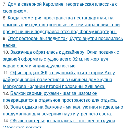
7.
Дом в северной Каролине: георгианская классика с
сюрпризом.
8.
Когда геометрия пространства нестандартная, на
помощь приходят встроенные системы хранения - они
прячут ниши и подстраиваются под форму квартиры.
9.
Этот ресторан выглядит так, будто внутри поселилась
весна.
10.
Заказчица обратилась к дизайнеру Юлии поздняк с
задачей оформить студию всего 32 м, не жертвуя
характером и индивидуальностью.
11.
Офис продаж ЖК, созданный архитектором Алсу
хайрутдиновой, разместился в бывшем доме купца
Меркулова - здании второй половины Xviii века.
12.
Балкон своими руками - шаг за шагом он
превращается в отдельное пространство для отдыха.
13.
Зона отдыха на балконе - мягкая, уютная и идеально
продуманная для вечерних пауз и утреннего света.
14.
Обычно интерьеры нантакета - это свет, воздух и
"Морская" легкость.