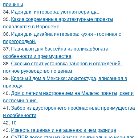
причины
34.
Идея для интерьера: уютная веранда.
35.
Какие современные архитектурные проекты
появляются в Воронеже
36.
Идея для дизайна интерьера: кухня - гостиная с
перегородкой.
37.
Павильон для бассейна из поликарбоната:
особенности и преимущества
38.
Сколько стоит установка заборов и ограждений:
полное руководство по ценам
39.
Красный дом в Мексике: архитектура, вписанная в
природу.
40.
Дом с летним настроением на Мальте: принты, свет и
воспоминания.
41.
Забор из двустороннего профнастила: преимущества
и особенности
42.
10
43.
Известь гашеная и негашеная: в чем разница
44.
СУПЕР декор стен из бумаги: оригинальные идеи для