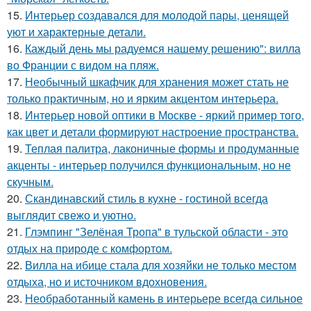
15.
Интерьер создавался для молодой пары, ценящей
уют и характерные детали.
16.
Каждый день мы радуемся нашему решению": вилла
во Франции с видом на пляж.
17.
Необычный шкафчик для хранения может стать не
только практичным, но и ярким акцентом интерьера.
18.
Интерьер новой оптики в Москве - яркий пример того,
как цвет и детали формируют настроение пространства.
19.
Теплая палитра, лаконичные формы и продуманные
акценты - интерьер получился функциональным, но не
скучным.
20.
Скандинавский стиль в кухне - гостиной всегда
выглядит свежо и уютно.
21.
Глэмпинг "Зелёная Тропа" в тульской области - это
отдых на природе с комфортом.
22.
Вилла на ибице стала для хозяйки не только местом
отдыха, но и источником вдохновения.
23.
Необработанный камень в интерьере всегда сильное