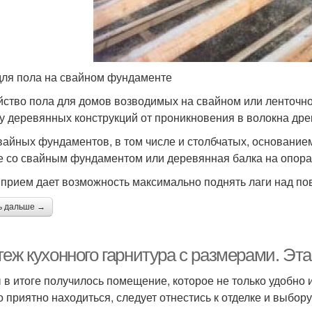
для пола на свайном фундаменте
йство пола для домов возводимых на свайном или ленточ
у деревянных конструкций от проникновения в волокна дре
вайных фундаментов, в том числе и столбчатых, основанием
е со свайным фундаментом или деревянная балка на опора
 прием дает возможность максимально поднять лаги над пов
ь дальше →
теж кухонного гарнитура с размерами. Эт
 в итоге получилось помещение, которое не только удобно 
о приятно находиться, следует отнестись к отделке и выбор