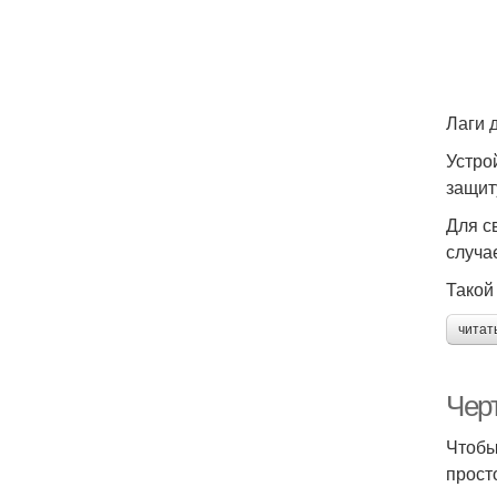
Лаги 
Устро
защит
Для с
случа
Такой
читат
Чер
Чтобы
прост