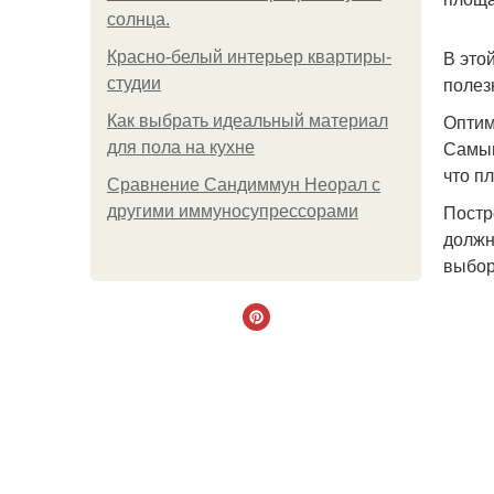
солнца.
В это
Красно-белый интерьер квартиры-
полез
студии
Оптим
Как выбрать идеальный материал
Самым
для пола на кухне
что п
Сравнение Сандиммун Неорал с
Постр
другими иммуносупрессорами
должн
выбор