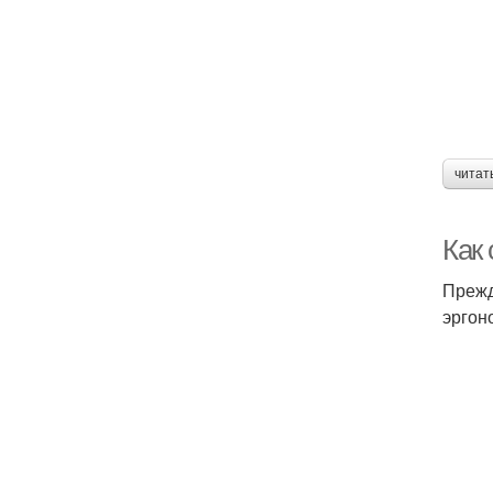
читат
Как
Прежд
эргон