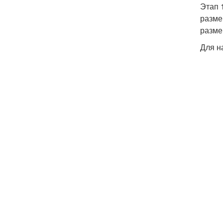
Этап 
разме
разме
Для н