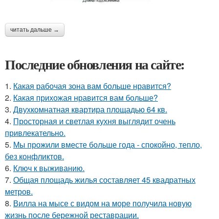
читать дальше →
Последние обновления на сайте:
1.
Какая рабочая зона вам больше нравится?
2.
Какая прихожая нравится вам больше?
3.
Двухкомнатная квартира площадью 64 кв.
4.
Просторная и светлая кухня выглядит очень
привлекательно.
5.
Мы прожили вместе больше года - спокойно, тепло,
без конфликтов.
6.
Ключ к выживанию.
7.
Общая площадь жилья составляет 45 квадратных
метров.
8.
Вилла на мысе с видом на море получила новую
жизнь после бережной реставрации.