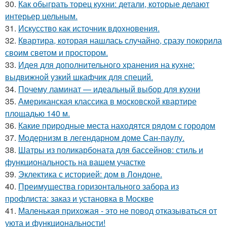
30.
Как обыграть торец кухни: детали, которые делают
интерьер цельным.
31.
Искусство как источник вдохновения.
32.
Квартира, которая нашлась случайно, сразу покорила
своим светом и простором.
33.
Идея для дополнительного хранения на кухне:
выдвижной узкий шкафчик для специй.
34.
Почему ламинат — идеальный выбор для кухни
35.
Американская классика в московской квартире
площадью 140 м.
36.
Какие природные места находятся рядом с городом
37.
Модернизм в легендарном доме Сан-паулу.
38.
Шатры из поликарбоната для бассейнов: стиль и
функциональность на вашем участке
39.
Эклектика с историей: дом в Лондоне.
40.
Преимущества горизонтального забора из
профлиста: заказ и установка в Москве
41.
Маленькая прихожая - это не повод отказываться от
уюта и функциональности!