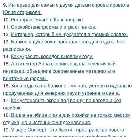
9.
Интерьер для семьи с двумя детьми спроектировала
Юлия старикова.
10.
Ресторан "Буян" в Красноярске.
11.
Спокойствие формы и игра оттенков.
12.
Интерьер, который не нуждается в громких словах.
13.
Балкон в духе бохо: пространство для отдыха без
расписания.
14.
Как украсить коридор к новому году.
15.
Архитектор Анна скорик создала эклектичный
интерьер, объединив современные материалы и
винтажные формы.
16.
Зона отдыха на балконе - мягкая, уютная и идеально
продуманная для вечерних пауз и утреннего света.
17.
Как установить экран под ванну: пошагово и без
ошибок.
18.
Вилла на ибице стала для хозяйки не только местом
отдыха, но и источником вдохновения.
19.
Visage Concept - это бьюти - пространство нового
формата, где шопинг сочетается с атмосферой уюта и