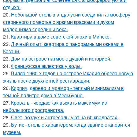
отдыха.
20.
Небольшой отель в андалусии соединил атмосферу
старинного поместья с яркими красками и духом
модернизма середины века.
21.
Квартира в доме советской эпохи в Минске.
22.
Личный опыт: квартира с панорамными окнами в
Казани.
23.
Дом на острове патмос с душой и историей.
24.
Французская эклектика у воды.
25.
Вилла 1960-х годов на острове Икария обрела новую
жизнь после двухлетней реставрации.
26.
Кирпич, дерево и мрамор - тёплый минимализм в
темной палитре дома в Мельбурне.
27.
Кровать - чердак: как выжать максимум из
небольшого пространства.
28.
Свет, воздух и антресоль: уют на 50 квадратах.
29.
Бутик - отель с характером: когда здание становится
музеем.