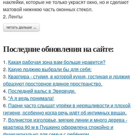
наклейки, которые не только украсят окно, но и сделают
матовой нижнюю часть оконных стекол.
2. Ленты
читать дальше →
Последние обновления на сайте:
1.
Какая рабочая зона вам больше нравится?
2.
Какую лоджию выбрали бы для себя:
3.
Квартира - студия, в которой кухня, гостиная и лоджия
образуют просторное единое пространство.
4.
Последний вальс в Эвервуде.
5.
"А я ведь понимала!
6.
Парни часто слышат упрёки в неряшливости и плохой
гигиене, особенно когда речь идёт об интимных вещах.
7.
Волнистое изголовье, мягкие линии и много дерева -
квартира 90 м в Пушкино оформлена спокойно и
функционально для семьи с ребёнком.