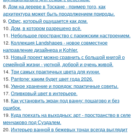
8.
Дом на дереве в Тоскане - пример того, как
архитектура может быть продолжением природы.
9.
Офис, который ощущается как дом.
10.
Дом, в котором разрешено всё.
11.
Небольшое пространство с парижским настроением.
12.
Коллекция Landshapes - новое совместное
направление дизайнера и Kohler.
13.
Новый проект можно сравнить с большой книгой о
семейной жизни - уютной, доброй и очень живой.
14.
Три самых практичных цвета для кухни.
15.
Pantone: каким будет цвет года 2026.
16.
Умное хранение и порядок: практичные советы.
17.
Оливковый цвет в интерьере.
18.
Как установить экран под ванну: пошагово и без
ошибок.
19.
Куда поехать на выходных: арт - пространство в селе
менчаково под Суздалем.
20.
Интерьер ванной в бежевых тонах всегда выглядит