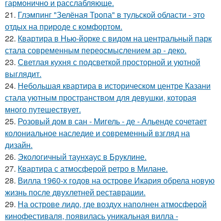
гармонично и расслабляюще.
21.
Глэмпинг "Зелёная Тропа" в тульской области - это
отдых на природе с комфортом.
22.
Квартира в Нью-йорке с видом на центральный парк
стала современным переосмыслением ар - деко.
23.
Светлая кухня с подсветкой просторной и уютной
выглядит.
24.
Небольшая квартира в историческом центре Казани
стала уютным пространством для девушки, которая
много путешествует.
25.
Розовый дом в сан - Мигель - де - Альенде сочетает
колониальное наследие и современный взгляд на
дизайн.
26.
Экологичный таунхаус в Бруклине.
27.
Квартира с атмосферой ретро в Милане.
28.
Вилла 1960-х годов на острове Икария обрела новую
жизнь после двухлетней реставрации.
29.
На острове лидо, где воздух наполнен атмосферой
кинофестиваля, появилась уникальная вилла -