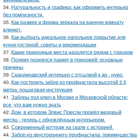
34.
Натуральность и графика: как оформить интерьер
без помпезности.
35.
Как размер и форма зеркала на ванную комнату
влияют.
36.
Как выбрать идеальное напольное покрытие для
кухни-гостиной: советы и рекомендации
37.
Какие природные места находятся рядом с городом
38.
Почему поднялся паркет в прихожей: основные
причины
39.
Скандинавский интерьер с отсылкой к ар - нуво.
40.
Как построить забор из профнастила высотой 2.5
метра: пошаговая инструкция
41.
Заборы под ключ в Москве и Московской области:
все, что вам нужно знать
42.
Дом, в котором Элвис Пресли провёл медовый
месяц - теперь с обновлённым интерьером.
43.
Современный коттедж на скале с историей.
44.
Забор из двустороннего профнастила: преимущества