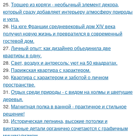
25.
Торшер из коряги - необычный элемент декора,
который сразу добавляет интерьеру атмосферу природы
и уюта.
26.
На юге Франции средневековый дом XIV века
получил новую жизнь и превратился в современный
гостевой дом.
27.
Личный опыт: как дизайнер объединила две
квартиры в одну.
28.
Свет, воздух и антресоль: уют на 50 квадратах.
29.
Парижская квартира с характером.
30.
Квартира с характером и заботой о личном
пространстве.
31.
Отдых среди природы - с видом на холмы и цветущие
деревья.
32.
Магнитная полка в ванной - практичное и стильное
решение!
33.
Историческая лепнина, высокие потолки и
винтажные детали органично сочетаются с графичным
минимализмом.