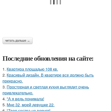
читать дальше →
Последние обновления на сайте:
1.
Квартира площадью 108 кв.
2.
Красивый дизайн. В квартире все должно быть
прекрасно.
3.
Просторная и светлая кухня выглядит очень
привлекательно.
4.
"А я ведь понимала!
5.
Мне 32, моей девушке 22.
6.
"Твоя сестра не ворует!