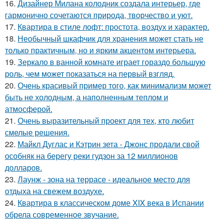
16.
Дизайнер Милана колодник создала интерьер, где
гармонично сочетаются природа, творчество и уют.
17.
Квартира в стиле лофт: простота, воздух и характер.
18.
Необычный шкафчик для хранения может стать не
только практичным, но и ярким акцентом интерьера.
19.
Зеркало в ванной комнате играет гораздо большую
роль, чем может показаться на первый взгляд.
20.
Очень красивый пример того, как минимализм может
быть не холодным, а наполненным теплом и
атмосферой.
21.
Очень выразительный проект для тех, кто любит
смелые решения.
22.
Майкл Дуглас и Кэтрин зета - Джонс продали свой
особняк на берегу реки гудзон за 12 миллионов
долларов.
23.
Лаунж - зона на террасе - идеальное место для
отдыха на свежем воздухе.
24.
Квартира в классическом доме XIX века в Испании
обрела современное звучание.