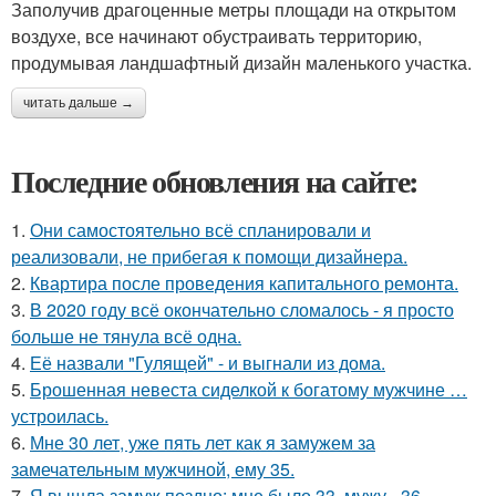
Заполучив драгоценные метры площади на открытом
воздухе, все начинают обустраивать территорию,
продумывая ландшафтный дизайн маленького участка.
читать дальше →
Последние обновления на сайте:
1.
Они самостоятельно всё спланировали и
реализовали, не прибегая к помощи дизайнера.
2.
Квартира после проведения капитального ремонта.
3.
В 2020 году всё окончательно сломалось - я просто
больше не тянула всё одна.
4.
Её назвали "Гулящей" - и выгнали из дома.
5.
Брошенная невеста сиделкой к богатому мужчине …
устроилась.
6.
Мне 30 лет, уже пять лет как я замужем за
замечательным мужчиной, ему 35.
7.
Я вышла замуж поздно: мне было 33, мужу - 36.