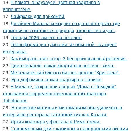
16.
В память о баухаусе: цветная квартира в
Копенгагене.
17.
Лайфхаки для прихожей.
18.
Дизайнер Милана колодник создала интерьер, где
гармонично сочетаются природа, творчество и уют.
19.
Тренды 2026: акцент на потолок.
20.
Трансформация тумбочки: из обычной - в акцент
интерьера.
21.
Как выбрать цвет штор: 3 беспроигрышных решения.
22.
Цветотерапия: яркая квартира в ноттинг - хилл.
23.
Металлический блеск в бизнес-центре "Кристалл".
24.
Эра дофамина: яркая квартира в Париже.
25.
В Милане, за красной дверью "Дома с Помадой",
скрывается сюрреалистическая штаб-квартира
Toiletpaper.
26.
Этнические мотивы и минимализм объединились в
интерьере ресторана татарской кухни в Казани.
27.
Яркая квартира у фонтана в Риме треви.
28.
Современный дом с камином и панорамными окнами