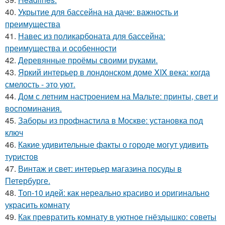
40.
Укрытие для бассейна на даче: важность и
преимущества
41.
Навес из поликарбоната для бассейна:
преимущества и особенности
42.
Деревянные проёмы своими руками.
43.
Яркий интерьер в лондонском доме XIX века: когда
смелость - это уют.
44.
Дом с летним настроением на Мальте: принты, свет и
воспоминания.
45.
Заборы из профнастила в Москве: установка под
ключ
46.
Какие удивительные факты о городе могут удивить
туристов
47.
Винтаж и свет: интерьер магазина посуды в
Петербурге.
48.
Топ-10 идей: как нереально красиво и оригинально
украсить комнату
49.
Как превратить комнату в уютное гнёздышко: советы