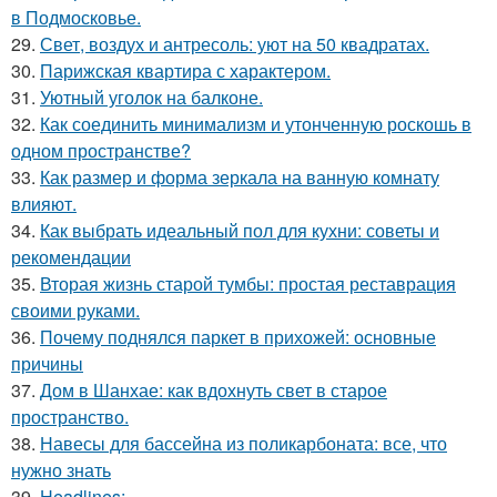
в Подмосковье.
29.
Свет, воздух и антресоль: уют на 50 квадратах.
30.
Парижская квартира с характером.
31.
Уютный уголок на балконе.
32.
Как соединить минимализм и утонченную роскошь в
одном пространстве?
33.
Как размер и форма зеркала на ванную комнату
влияют.
34.
Как выбрать идеальный пол для кухни: советы и
рекомендации
35.
Вторая жизнь старой тумбы: простая реставрация
своими руками.
36.
Почему поднялся паркет в прихожей: основные
причины
37.
Дом в Шанхае: как вдохнуть свет в старое
пространство.
38.
Навесы для бассейна из поликарбоната: все, что
нужно знать
39.
Headlines: