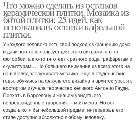
Что можно сделать из остатков
Ограждение из пластика
Деревянная окантовка
керамической плитки. Мозаика из
битой плитки: 25 идей, как
использовать остатки кафельной
плитки.
Металлическое
Кованое ограждение
ограждение
У каждого человека есть свой подход к украшению дома
и дачи: кто-то использует для этого витражи, кто-то
фотообои, а кто-то тяготеет к разного рода трафаретам и
скульптурам… Но большего внимания из всего этого на
Ограждение из спилов
наш взгляд заслуживает мозаика. Еще в студенческие
годы, обучаясь на факультете дизайна и архитектуры, я с
восторгом изучала творчество великого Антонио Гауди.
Поехать в Барселону и живьем увидеть его
непревзойденные творения — моя мечта. Но вот
создать хотя бы небольшой предмет интерьера в его
стиле доступно абсолютно любому человеку.