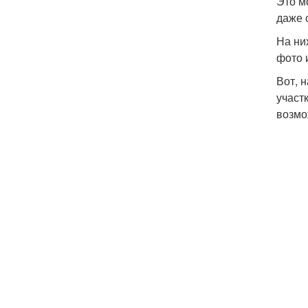
Это м
даже 
На ни
фото 
Вот, 
участ
возмо