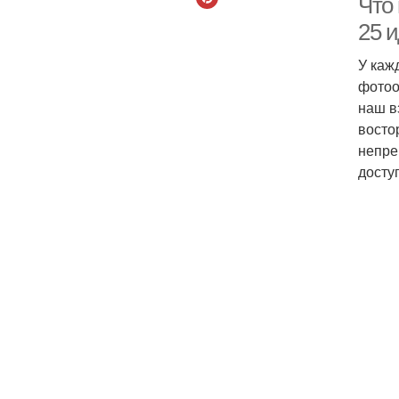
Что 
25 и
У каж
фотоо
наш в
восто
непре
досту