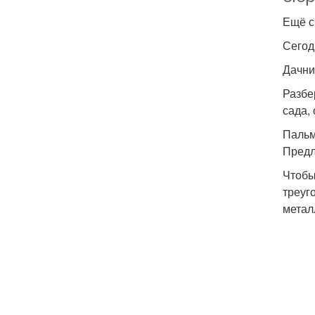
Ещё с
Сегод
Дачни
Разбе
сада,
Паль
Предл
Чтобы
треуг
метал