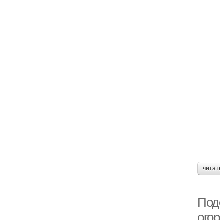
читат
Под
огор