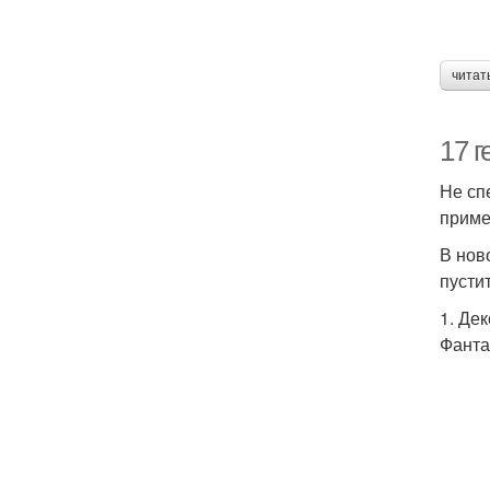
читат
17 
Не сп
приме
В нов
пусти
1. Де
Фанта