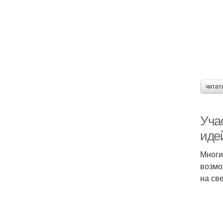
читат
Уча
иде
Многи
возмо
на св