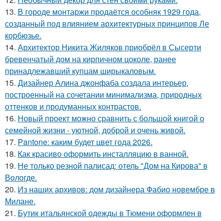
13.
В городе монтаржи продаётся особняк 1929 года,
созданный под влиянием архитектурных принципов Ле
корбюзье.
14.
Архитектор Никита Жиляков приобрёл в Сысерти
бревенчатый дом на кирпичном цоколе, ранее
принадлежавший купцам ширыкаловым.
15.
Дизайнер Алина джонфаба создала интерьер,
построенный на сочетании минимализма, природных
оттенков и продуманных контрастов.
16.
Новый проект можно сравнить с большой книгой о
семейной жизни - уютной, доброй и очень живой.
17.
Pantone: каким будет цвет года 2026.
18.
Как красиво оформить инсталляцию в ванной.
19.
Не только резной палисад: отель "Дом на Кирова" в
Вологде.
20.
Из наших архивов: дом дизайнера Фабио новембре в
Милане.
21.
Бутик итальянской одежды в Тюмени оформлен в