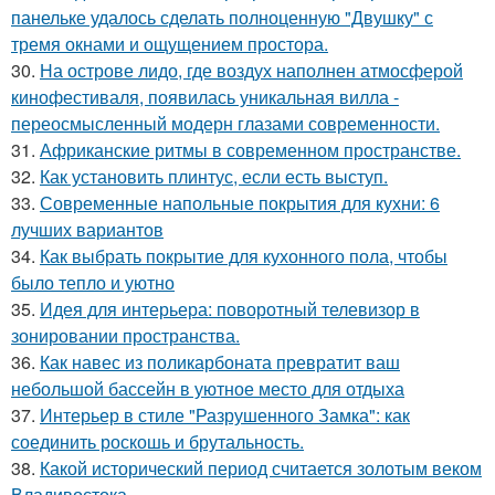
панельке удалось сделать полноценную "Двушку" с
тремя окнами и ощущением простора.
30.
На острове лидо, где воздух наполнен атмосферой
кинофестиваля, появилась уникальная вилла -
переосмысленный модерн глазами современности.
31.
Африканские ритмы в современном пространстве.
32.
Как установить плинтус, если есть выступ.
33.
Современные напольные покрытия для кухни: 6
лучших вариантов
34.
Как выбрать покрытие для кухонного пола, чтобы
было тепло и уютно
35.
Идея для интерьера: поворотный телевизор в
зонировании пространства.
36.
Как навес из поликарбоната превратит ваш
небольшой бассейн в уютное место для отдыха
37.
Интерьер в стиле "Разрушенного Замка": как
соединить роскошь и брутальность.
38.
Какой исторический период считается золотым веком
Владивостока