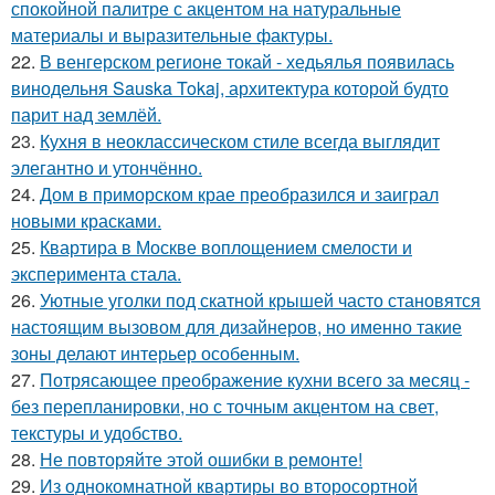
спокойной палитре с акцентом на натуральные
материалы и выразительные фактуры.
22.
В венгерском регионе токай - хедьялья появилась
винодельня Sauska Tokaj, архитектура которой будто
парит над землёй.
23.
Кухня в неоклассическом стиле всегда выглядит
элегантно и утончённо.
24.
Дом в приморском крае преобразился и заиграл
новыми красками.
25.
Квартира в Москве воплощением смелости и
эксперимента стала.
26.
Уютные уголки под скатной крышей часто становятся
настоящим вызовом для дизайнеров, но именно такие
зоны делают интерьер особенным.
27.
Потрясающее преображение кухни всего за месяц -
без перепланировки, но с точным акцентом на свет,
текстуры и удобство.
28.
Не повторяйте этой ошибки в ремонте!
29.
Из однокомнатной квартиры во второсортной