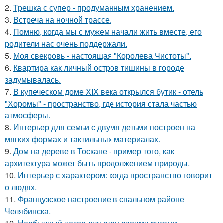
2.
Трешка с супер - продуманным хранением.
3.
Встреча на ночной трассе.
4.
Помню, когда мы с мужем начали жить вместе, его
родители нас очень поддержали.
5.
Моя свекровь - настоящая "Королева Чистоты".
6.
Квартира как личный остров тишины в городе
задумывалась.
7.
В купеческом доме XIX века открылся бутик - отель
"Хоромы" - пространство, где история стала частью
атмосферы.
8.
Интерьер для семьи с двумя детьми построен на
мягких формах и тактильных материалах.
9.
Дом на дереве в Тоскане - пример того, как
архитектура может быть продолжением природы.
10.
Интерьер с характером: когда пространство говорит
о людях.
11.
Французское настроение в спальном районе
Челябинска.
12.
Необычный декор для стен своими руками.