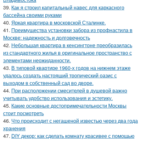
39.
Как я строил капитальный навес для каркасного
бассейна своими руками
40.
Яркая квартира в московской Сталинке.
41.
Преимущества установки забора из профнастила в
Москве: надежность и долговечность
42.
Небольшая квартира в кенсингтоне преобразилась
из стандартного жилья в оригинальное пространство с
элементами неожиданности.
43.
В типовой квартире 1960-х годов на нижнем этаже
удалось создать настоящий тропический оазис с
выходом в собственный сад во дворе.
44.
При расположении смесителей в душевой важно
учитывать удобство использования и эстетику.
45.
Какие основные достопримечательности Москвы
стоит посмотреть
46.
Что происходит с негашеной известью через два года
хранения
47.
DIY декор: как сделать комнату красивее с помощью