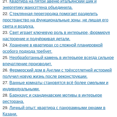
21.
Квартира на пятой авеню итальянский шик и
энергетику манхэттена объединила.
22.
Стеклянная перегородка помогает разделить
пространство на функциональные зоны, не лишая его
света и воздуха.
23.
Свет играет ключевую роль в интерьере, формируя
настроение и подчёркивая детали.
24.
Хранение в квартирах со сложной планировкой
особого подхода требует.
25.
Необработанный камень в интерьере всегда сильное
впечатление производит.
26.
Фермерский дом в Англии с трёхсотлетней историей
получил новую жизнь после реконструкции.
27.
Ванные комнаты становятся всё более смелыми и
индивидуальными.
28.
Барнхаус и скандинавские мотивы в интерьере
ресторана.
29.
Личный опыт: квартира с панорамными окнами в
Казани.