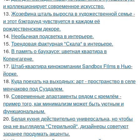
и коллекционирует современное искусство.
13.
Жозефина шталь выросла в художественной семье -
и этот бэкграунд чувствуется в каждом её
рождественском декоре.
14.
Необычная подсветка в интерьере.
15.
Трендовая фактурная "Скала" в интерьере.
16.
В память о баухаусе: цветная квартира в
Копенгагене.
17.
Штаб-квартира кинокомпании Sandbox Films в Нью-
йорке.
18.
Куда поехать на выходных: арт - пространство в селе
менчаково под Суздалем.
19.
Современные апартаменты рядом с кремлём -
пример того, как минимализм может быть уютным и
функциональным.
20.
Белая кухня действительно универсальна, но чтобы
она не выглядела "Стерильной", дизайнеры советуют
заранее продумать акценты.