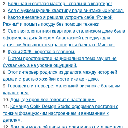
2.
Большая и светлая мастер - спальня в квартире!
3.
Аля с мужем купили квартиру ради винтажных кресел.
4.
Как-то внезапно я решила устроить себе "Ручной
Режим" и помыть посуду без помощи техники.
5.
Светлая элегантная квартира в сталинском доме была
оформлена дизайнером Анастасией венедчук для
артистки большого театра оперы и балета в Минске.
6.
Кухни 2026 - коротко о главном.
7.
В этом пространстве национальная тема звучит не
буквально, а на уровне ощущений.
8.
Этот интерьер родился из диалога между историей
дома и страстью хозяйки к эстетике ар - деко.
9.
Горошек в интерьере: маленький рисунок с большим
характером.
10.
Дом, где прошлое говорит с настоящим.
11.
Команда Oblik Design Studio оформила ресторан с
тонким французским настроением и вниманием к
деталям.
12.
Дом для молодой пары, которая много путешествует