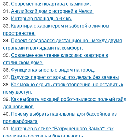
30.
Современная квартира с камином.
31.
Английский дом с историей в Челси.
32.
Интерьер площадью 67 кв.
33.
Квартира с характером и заботой о личном
пространстве.
34.
Проект создавался дистанционно - между двумя
странами и взглядами на комфорт.
35.
Современное чтение классики: квартира в
сталинском доме.
36.
Функциональность с видом на город.
37.
Вздулся паркет от воды: что делать без замены
38.
Как можно скрыть стояк отопления, но оставить к
нему доступ.
39.
Как выбрать моющий робот-пылесос: полный гайд
для новичков
40.
Почему выбрать павильоны для бассейнов из
поликарбоната
41.
Интерьер в стиле "Разрушенного Замка": как
соединить роскошь и брутальность.