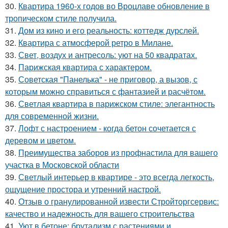
30.
Квартира 1960-х годов во Вроцлаве обновление в
тропическом стиле получила.
31.
Дом из кино и его реальность: коттедж дурслей.
32.
Квартира с атмосферой ретро в Милане.
33.
Свет, воздух и антресоль: уют на 50 квадратах.
34.
Парижская квартира с характером.
35.
Советская "Панелька" - не приговор, а вызов, с
которым можно справиться с фантазией и расчётом.
36.
Светлая квартира в парижском стиле: элегантность
для современной жизни.
37.
Лофт с настроением - когда бетон сочетается с
деревом и цветом.
38.
Преимущества заборов из профнастила для вашего
участка в Московской области
39.
Светлый интерьер в квартире - это всегда легкость,
ощущение простора и утренний настрой.
40.
Отзыв о гранулированной извести Стройторгсервис:
качество и надежность для вашего строительства
41.
Уют в бетоне: брутализм с растениями и