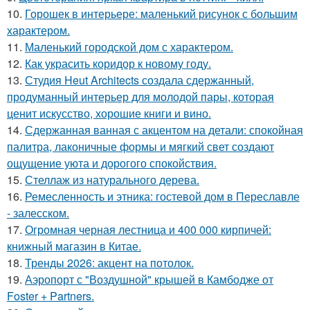
10.
Горошек в интерьере: маленький рисунок с большим
характером.
11.
Маленький городской дом с характером.
12.
Как украсить коридор к новому году.
13.
Студия Heut Architects создала сдержанный,
продуманный интерьер для молодой пары, которая
ценит искусство, хорошие книги и вино.
14.
Сдержанная ванная с акцентом на детали: спокойная
палитра, лаконичные формы и мягкий свет создают
ощущение уюта и дорогого спокойствия.
15.
Стеллаж из натурального дерева.
16.
Ремесленность и этника: гостевой дом в Переславле
- залесском.
17.
Огромная черная лестница и 400 000 кирпичей:
книжный магазин в Китае.
18.
Тренды 2026: акцент на потолок.
19.
Аэропорт с "Воздушной" крышей в Камбодже от
Foster + Partners.