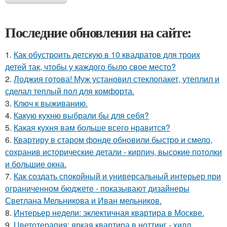
Последние обновления на сайте:
1.
Как обустроить детскую в 10 квадратов для троих
детей так, чтобы у каждого было свое место?
2.
Лоджия готова! Муж установил стеклопакет, утеплил и
сделал теплый пол для комфорта.
3.
Ключ к выживанию.
4.
Какую кухню выбрали бы для себя?
5.
Какая кухня вам больше всего нравится?
6.
Квартиру в старом фонде обновили быстро и смело,
сохранив исторические детали - кирпич, высокие потолки
и большие окна.
7.
Как создать спокойный и универсальный интерьер при
ограниченном бюджете - показывают дизайнеры
Светлана Мельникова и Иван мельников.
8.
Интерьер недели: эклектичная квартира в Москве.
9.
Цветотерапия: яркая квартира в ноттинг - хилл.