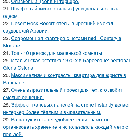
20.
Оливковый цвет в интерьере.
21.
Шкаф с тайником: стиль и функциональность в
одном.
22.
Desert Rock Resort: отель, выросший из скал
саудовской Аравии.
23.
Современная квартира с нотами mid - Century в
Москве.
24.
Топ - 10 цветов для маленькой комнаты.
25.
Итальянская эстетика 1970-х в Барселоне: ресторан
Gloria Oster a.
26.
Максимализм и контрасты: квартира для юриста в
Варшаве.
27.
Очень выразительный проект для тех, кто любит
смелые решения.
28.
Эффект тканевых панелей на стене Instantly делает
интерьер более тёплым и выразительным.
29.
Ваша кухня станет удобнее, если грамотно
организовать хранение и использовать каждый метр с
пользой.