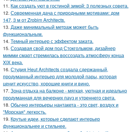
11.
Как создать уют в гостиной зимой: 3 полезных совета.
12.
Современная дача с природными мотивами: дом
147, 3 м от Zrobim Architects.
13.
Даже минимальный метраж может быть
функциональным.
14.
Темный интерьер с эффектом заката.
15.
Создавая свой дом под Стокгольмом, дизайнер
мимми смарт стремилась воссоздать атмосферу конца
XIX века.
16.
Студия Heut Architects создала сдержанный,
продуманный интерьер для молодой пары, которая
ценит искусство, хорошие книги и вино.
17.
Зона отдыха на балконе - мягкая, уютная и идеально
продуманная для вечерних пауз и утреннего света.
18.
Обычно интерьеры нантакета - это свет, воздух и
"Морская" легкость.
19.
Крутые идеи, которые сделают интерьер
функциональнее и стильнее.