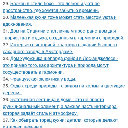
29.
Балкон в стиле бохо - это лёгкое и уютное
пространство, где хочется забыть о времени.
30.
Маленькая кухня тоже может стать местом уюта и
вдохновения.
31.
Дом на Сицилии стал личным пространством для
творчества и отдыха, созданным в гармонии с природой.
32.
Интерьер с историей: квартира в здании бывшего
сахарного завода в Амстердаме.
33.
Дом художника шепарда фейри в Лос-анджелесе -
это пример того, как архитектура и природа могут
сосуществовать в гармонии.
34.
Французская эклектика у воды.
35.
Отдых среди природы - с видом на холмы и цветущие
деревья.
36.
Эстетичная лестница в доме - это не просто
функциональный элемент, а важная часть интерьера,
которая задаёт стиль и атмосферу.
37.
Как обыграть торец кухни: детали, которые делают
интерьер цельным.