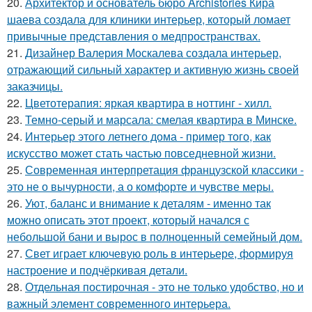
20.
Архитектор и основатель бюро Archistories Кира
шаева создала для клиники интерьер, который ломает
привычные представления о медпространствах.
21.
Дизайнер Валерия Москалева создала интерьер,
отражающий сильный характер и активную жизнь своей
заказчицы.
22.
Цветотерапия: яркая квартира в ноттинг - хилл.
23.
Темно-серый и марсала: смелая квартира в Минске.
24.
Интерьер этого летнего дома - пример того, как
искусство может стать частью повседневной жизни.
25.
Современная интерпретация французской классики -
это не о вычурности, а о комфорте и чувстве меры.
26.
Уют, баланс и внимание к деталям - именно так
можно описать этот проект, который начался с
небольшой бани и вырос в полноценный семейный дом.
27.
Свет играет ключевую роль в интерьере, формируя
настроение и подчёркивая детали.
28.
Отдельная постирочная - это не только удобство, но и
важный элемент современного интерьера.