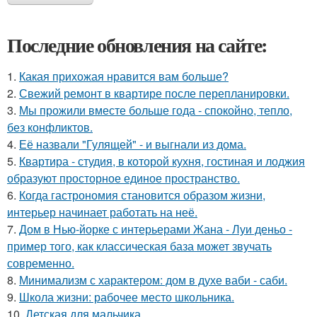
Последние обновления на сайте:
1.
Какая прихожая нравится вам больше?
2.
Свежий ремонт в квартире после перепланировки.
3.
Мы прожили вместе больше года - спокойно, тепло,
без конфликтов.
4.
Её назвали "Гулящей" - и выгнали из дома.
5.
Квартира - студия, в которой кухня, гостиная и лоджия
образуют просторное единое пространство.
6.
Когда гастрономия становится образом жизни,
интерьер начинает работать на неё.
7.
Дом в Нью-йорке с интерьерами Жана - Луи деньо -
пример того, как классическая база может звучать
современно.
8.
Минимализм с характером: дом в духе ваби - саби.
9.
Школа жизни: рабочее место школьника.
10.
Детская для мальчика.