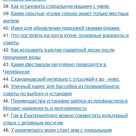
38.
Как установить стиральную машину с умом.
39.
Какие скрытые уголки города знают только местные
жители
40.
Идея для обновления прихожей своими руками.
41.
Что постелить на пол в кухне: основные варианты и
советы
42.
Как исправить вздутие паркетной доски после
попадания воды
43.
Какие фестивали регулярно проводятся в
Челябинске
44.
Скандинавский интерьер с отсылкой к ар - нуво.
45.
Уличный навес для бассейна из поликарбоната:
советы по выбору и установке
46.
Преимущества установки забора из профнастила в
Москве: надежность и долговечность
47.
Где в Екатеринбурге можно совместить культурный
отдых с активным досугом
48.
У ионического моря стоит дом с уникальным