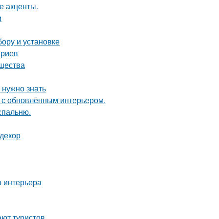
е акценты.
и
бору и установке
ериев
ущества
 нужно знать
ь с обновлённым интерьером.
спальню.
 декор
о интерьера
ают туристов