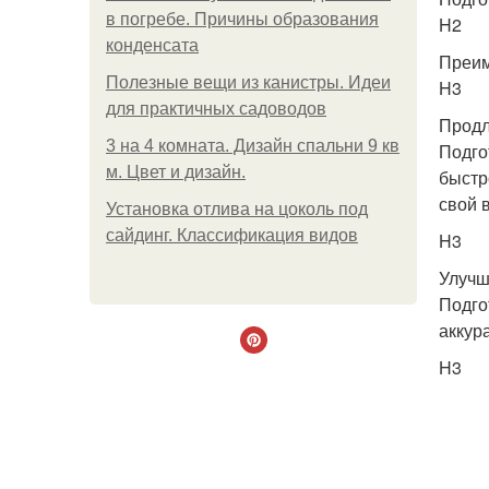
в погребе. Причины образования
H2
конденсата
Преим
Полезные вещи из канистры. Идеи
H3
для практичных садоводов
Продл
3 на 4 комната. Дизайн спальни 9 кв
Подго
м. Цвет и дизайн.
быстр
свой 
Установка отлива на цоколь под
сайдинг. Классификация видов
H3
Улучш
Подго
аккур
H3