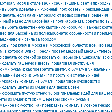
артира у моря в стиле ваби - саби: тишина, свет и природны
к выбрать идеальный кухонный пол: советы и рекомендаци
о делать, если ламинат разбух от воды: советы и решения
ичный навес для бассейна из поликарбоната: советы по вы
к выбрать качественную картонную коробку: 7 важных крит
вес для бассейна из поликарбоната: особенности и преим
андинавский стиль за городом.
боры под ключ в Москве и Московской области: все, что вам
м, в котором Элвис Пресли провёл медовый месяц - тепер
о сделать со стеной за кроватью, чтобы она "Держала" всю 
к сделать гашеную известь: пошаговая инструкция
оими руками: как превратить цветную бумагу в уникальный
машний декор из бумаги: 10 простых и стильных идей
к украсить комнату из бумаги: пошаговое руководство
к сделать цветы из бумаги для декора стен
к оформить пустую стену: 10 оригинальных идей для вашег
еты из бумаги: творим шедевры своими руками
мажное искусство: как превратить комнату в уютное гнездо
кие мероприятия проводятся в Барнауле, которые привлек