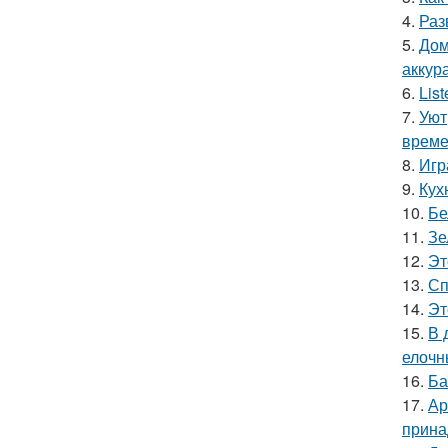
4.
Раз
5.
Дом
аккур
6.
Lis
7.
Уют
време
8.
Игр
9.
Кух
10.
Бе
11.
Зе
12.
Эт
13.
Сп
14.
Эт
15.
В 
елочн
16.
Ба
17.
Ар
прина