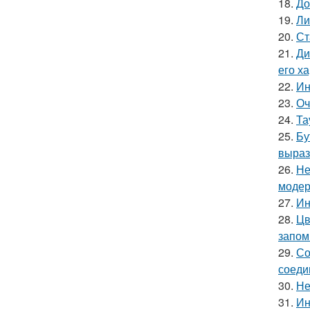
18.
До
19.
Ли
20.
Ст
21.
Ди
его х
22.
Ин
23.
Оч
24.
Та
25.
Бу
выраз
26.
Не
модер
27.
Ин
28.
Цв
запом
29.
Со
соеди
30.
Не
31.
Ин