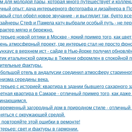
м для молодой пары, которая много путешествует и коллек
чный опыт: дача интерьерного фотографа и дизайнера в П
арый стол обрёл новое звучание - и выглядит так, будто вс
зайнеры Стеф и Памела катч выбрали особый путь - не пер
арактер мягко и бережно.
терьер новой оптики в Москве - яркий пример того, как цв
ень атмосферный проект, где интерьер стал не просто фон
унхаус в верхнем ист - сайде в Нью-йорке получил обновлё
тик итальянской одежды в Тюмени оформлен в спокойной п
ительные фактуры.
большой отель в андалусии соединил атмосферу старинног
низма середины века.
терьер с историей: квартира в здании бывшего сахарного 
етная квартира в Самаре - отличный пример того, как даж
инающимся.
временный загородный дом в природном стиле - отличный п
няться с окружающей средой.
 повторяйте этой ошибки в ремонте!
терьер: свет и фактуры в гармонии.