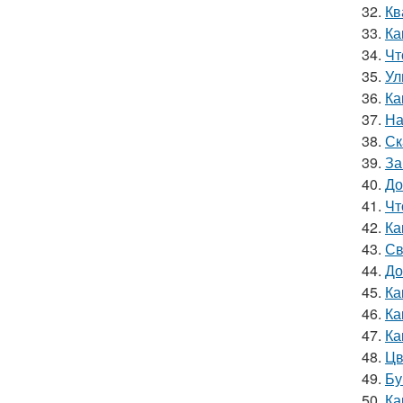
32.
Кв
33.
Ка
34.
Чт
35.
Ул
36.
Ка
37.
На
38.
Ск
39.
За
40.
До
41.
Чт
42.
Ка
43.
Св
44.
До
45.
Ка
46.
Ка
47.
Ка
48.
Цв
49.
Бу
50.
Ка