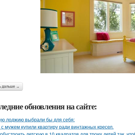
ь дальше →
ледние обновления на сайте:
ую лоджию выбрали бы для себя:
 с мужем купили квартиру ради винтажных кресел.
 обустроить детскую в 10 квадратов для троих детей так, чт