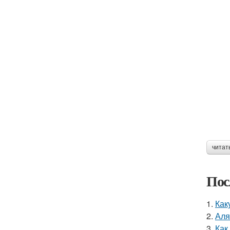
читат
Пос
1.
Как
2.
Аля
3.
Как