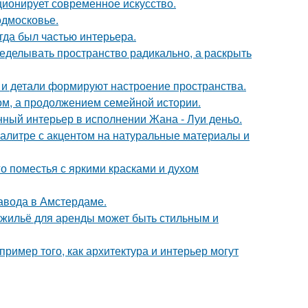
ционирует современное искусство.
одмосковье.
егда был частью интерьера.
еделывать пространство радикально, а раскрыть
ет и детали формируют настроение пространства.
ом, а продолжением семейной истории.
нный интерьер в исполнении Жана - Луи деньо.
алитре с акцентом на натуральные материалы и
о поместья с яркими красками и духом
завода в Амстердаме.
е жильё для аренды может быть стильным и
ример того, как архитектура и интерьер могут