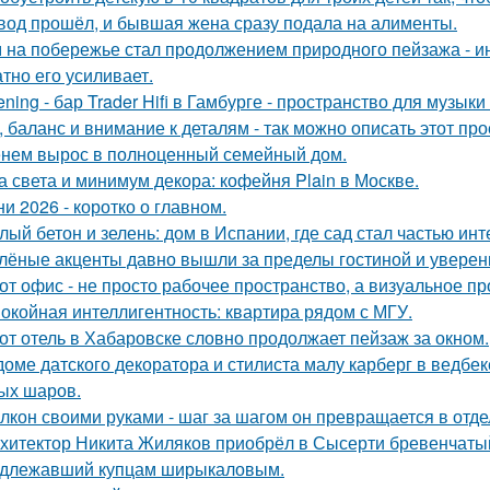
вод прошёл, и бывшая жена сразу подала на алименты.
 на побережье стал продолжением природного пейзажа - инт
атно его усиливает.
tening - бар Trader Hifi в Гамбурге - пространство для музык
, баланс и внимание к деталям - так можно описать этот пр
нем вырос в полноценный семейный дом.
а света и минимум декора: кофейня Plain в Москве.
ни 2026 - коротко о главном.
лый бетон и зелень: дом в Испании, где сад стал частью инт
лёные акценты давно вышли за пределы гостиной и уверенн
от офис - не просто рабочее пространство, а визуальное 
окойная интеллигентность: квартира рядом с МГУ.
от отель в Хабаровске словно продолжает пейзаж за окном.
доме датского декоратора и стилиста малу карберг в ведбе
ых шаров.
лкон своими руками - шаг за шагом он превращается в отде
хитектор Никита Жиляков приобрёл в Сысерти бревенчатый
длежавший купцам ширыкаловым.