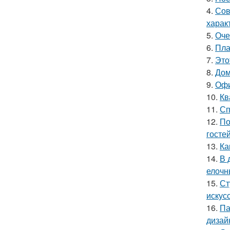
4.
Сов
харак
5.
Оче
6.
Пла
7.
Это
8.
Дом
9.
Офи
10.
Кв
11.
Сп
12.
По
гостей
13.
Ка
14.
В 
елочн
15.
Ст
искус
16.
Па
дизай