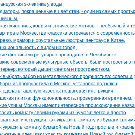
анцузская эклектика у воды.
диаторы, покрашенные в цвет стен, - один из самых прост
ничным.
кая живопись, ковры и этнические мотивы - необычный и т
артира в Москве, где классика встречается с современность
рево, мрамор и хрустальные люстры: пентхаус в Китае.
нкциональность с видом на город.
кие фестивали регулярно проводятся в Челябинске
Какие современные культурные объекты были построены в 
терьер, который дышит светом и пространством.
к выбрать забор из металлического профнастила: советы и
боры из профнастила в Москве: установка под ключ
к сделать гашеную известь: пошаговая инструкция
шская плитка: функциональность, проверенная временем.
кие улицы Москвы имеют интересное происхождение назв
расить комнату своими руками из бумаги: легко и просто
шаговая инструкция: как украсить комнату из бумаги своим
к украсить комнату бумагой на Новый год: простые и краси
джетные идеи: как украсить комнату на Новый год бумагой