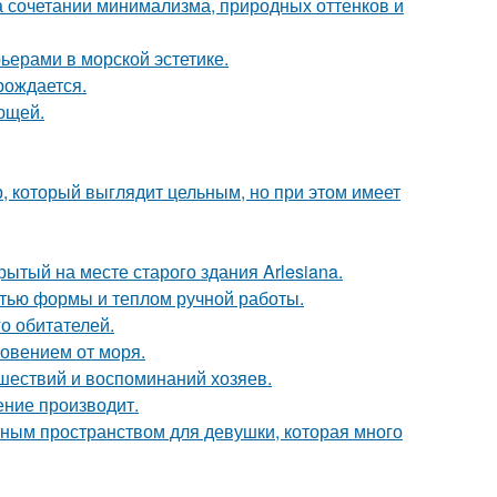
 сочетании минимализма, природных оттенков и
ьерами в морской эстетике.
рождается.
ющей.
, который выглядит цельным, но при этом имеет
ытый на месте старого здания Arlesiana.
стью формы и теплом ручной работы.
о обитателей.
новением от моря.
шествий и воспоминаний хозяев.
ение производит.
тным пространством для девушки, которая много