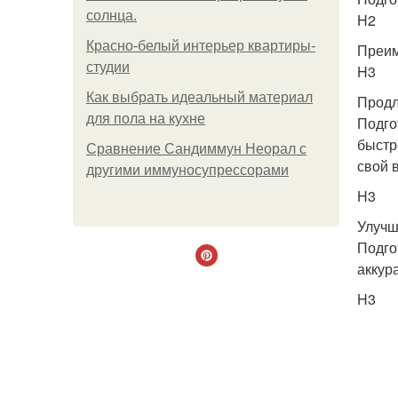
солнца.
H2
Красно-белый интерьер квартиры-
Преим
студии
H3
Как выбрать идеальный материал
Продл
для пола на кухне
Подго
быстр
Сравнение Сандиммун Неорал с
свой 
другими иммуносупрессорами
H3
Улучш
Подго
аккур
H3