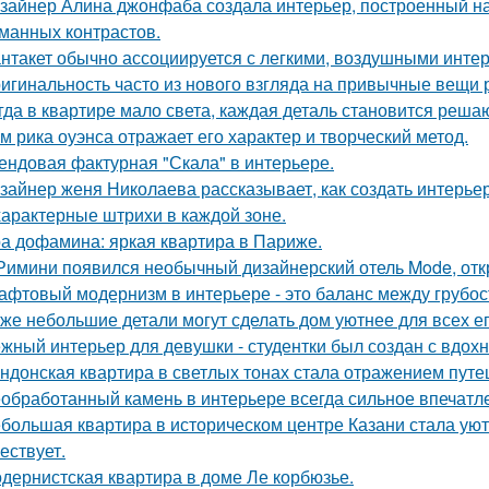
зайнер Алина джонфаба создала интерьер, построенный на
манных контрастов.
нтакет обычно ассоциируется с легкими, воздушными интер
игинальность часто из нового взгляда на привычные вещи 
гда в квартире мало света, каждая деталь становится реша
м рика оуэнса отражает его характер и творческий метод.
ендовая фактурная "Скала" в интерьере.
зайнер женя Николаева рассказывает, как создать интерьер
характерные штрихи в каждой зоне.
а дофамина: яркая квартира в Париже.
Римини появился необычный дизайнерский отель Mode, откр
афтовый модернизм в интерьере - это баланс между грубо
же небольшие детали могут сделать дом уютнее для всех ег
жный интерьер для девушки - студентки был создан с вдох
ндонская квартира в светлых тонах стала отражением путе
обработанный камень в интерьере всегда сильное впечатл
большая квартира в историческом центре Казани стала ую
ествует.
дернистская квартира в доме Ле корбюзье.