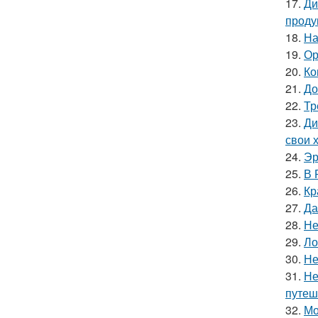
17.
Ди
проду
18.
На
19.
Ор
20.
Ко
21.
До
22.
Тр
23.
Ди
свои 
24.
Эр
25.
В 
26.
Кр
27.
Да
28.
Не
29.
Ло
30.
Не
31.
Не
путеш
32.
Мо