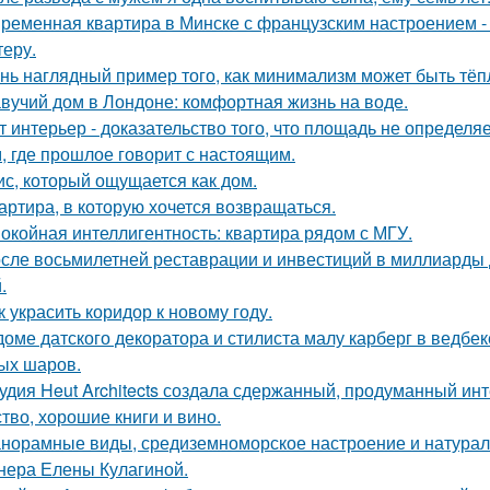
ременная квартира в Минске с французским настроением - 
теру.
нь наглядный пример того, как минимализм может быть тё
вучий дом в Лондоне: комфортная жизнь на воде.
т интерьер - доказательство того, что площадь не определя
, где прошлое говорит с настоящим.
с, который ощущается как дом.
артира, в которую хочется возвращаться.
окойная интеллигентность: квартира рядом с МГУ.
сле восьмилетней реставрации и инвестиций в миллиарды д
.
к украсить коридор к новому году.
доме датского декоратора и стилиста малу карберг в ведбе
ых шаров.
удия Heut Architects создала сдержанный, продуманный ин
ство, хорошие книги и вино.
норамные виды, средиземноморское настроение и натурал
нера Елены Кулагиной.