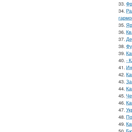
33.
Фр
34.
Ра
гармо
35.
Яр
36.
Кв
37.
Де
38.
Фу
39.
Ка
40.
- 
41.
Ин
42.
Ка
43.
За
44.
Ка
45.
Че
46.
Ка
47.
Ук
48.
По
49.
Ка
50.
Бю