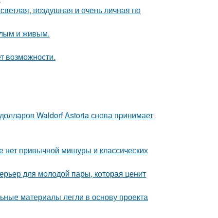
светлая, воздушная и очень личная по
плым и живым.
ет возможности.
олларов Waldorf Astoria снова принимает
ке нет привычной мишуры и классических
терьер для молодой пары, которая ценит
ьные материалы легли в основу проекта