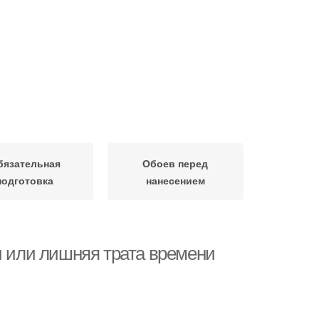
бязательная
Обоев перед
подготовка
нанесением
и или лишняя трата времени