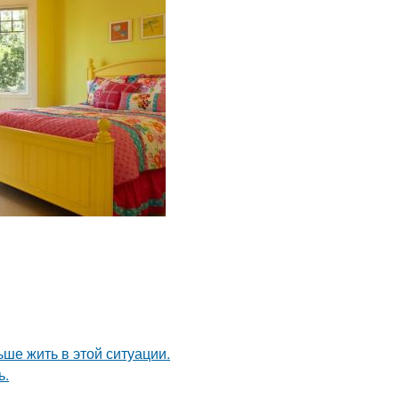
ьше жить в этой ситуации.
ь.
.