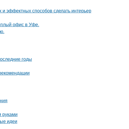
ых и эффектных способов сделать интерьер
ёплый офис в Уфе.
ю.
последние годы
 рекомендации
ания
и руками
вые идеи