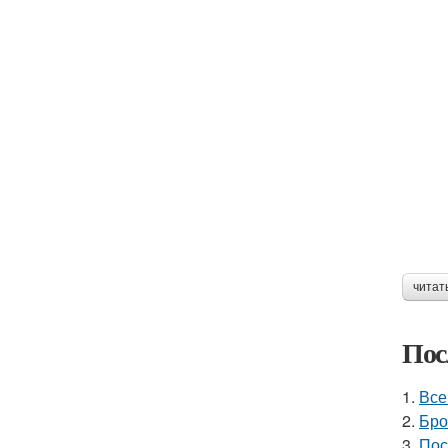
читат
Пос
1.
Все
2.
Бро
3.
Пос