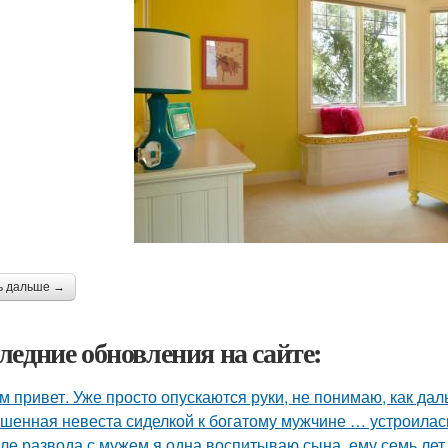
ь дальше →
ледние обновления на сайте:
м привет. Уже просто опускаются руки, не понимаю, как дал
шенная невеста сиделкой к богатому мужчине … устроилас
ле развода с мужем я одна воспитываю сына, ему семь лет