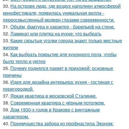
30.
На острове лидо, где воздух наполнен атмосферой
кинофестиваля, появилась уникальная вилла -
переосмысленный модерн глазами современности.
31.
Объём, фактура и характер - барельеф на стене.
32.
Ламинат или плитка на кухне: что выбрать
33.
Какие скрытые уголки города знают только местные
жители
34.
Как выбрать покрытие для кухонного пола, чтобы
было тепло и уютно
35.
Почему поднялся паркет в прихожей: основные
причины
36.
Идея для дизайна интерьера: кухня - гостиная с
перегородкой.
37.
Яркая квартира в московской Сталинке.
38.
Современная квартира с чёрным потолком.
39.
Дом 1930-х годов в Кракове с винтажным
характером.
40.
Преимущества забора из профнастила Эконом: