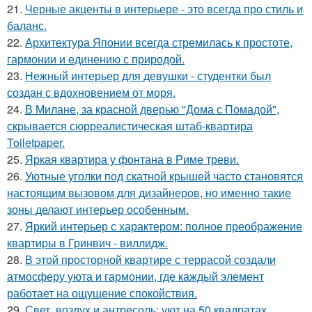
21.
Черные акценты в интерьере - это всегда про стиль и
баланс.
22.
Архитектура Японии всегда стремилась к простоте,
гармонии и единению с природой.
23.
Нежный интерьер для девушки - студентки был
создан с вдохновением от моря.
24.
В Милане, за красной дверью "Дома с Помадой",
скрывается сюрреалистическая штаб-квартира
Toiletpaper.
25.
Яркая квартира у фонтана в Риме треви.
26.
Уютные уголки под скатной крышей часто становятся
настоящим вызовом для дизайнеров, но именно такие
зоны делают интерьер особенным.
27.
Яркий интерьер с характером: полное преображение
квартиры в Гринвич - виллидж.
28.
В этой просторной квартире с террасой создали
атмосферу уюта и гармонии, где каждый элемент
работает на ощущение спокойствия.
29.
Свет, воздух и антресоль: уют на 50 квадратах.