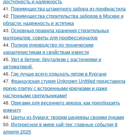
доступность и надежность
41.
Преимущества штакетного забора из профнастила
42.
Преимущества строительства заборов в Москве и
области: надежность и эстетика
43.
Основные правила хранения строительных
материалов: советы для профессионалов
44.
Полное руководство по техническим
характеристикам и свойствам извести
45.
Уют в бетоне: брутализм с растениями и
автоматикой.
46.
Где лучше всего отдыхать летом в Кургане
47.
Французская студия Unknown Untitled представила
яркую плитку с встроенными крючками и даже
настенными светильниками!
48.
Оригами для весеннего декора: как преобразить
комнату
49.
Цветы из бумаги: творим шедевры своими руками
50.
Интересное в мире хай-тек: главные события 8
апреля 2025