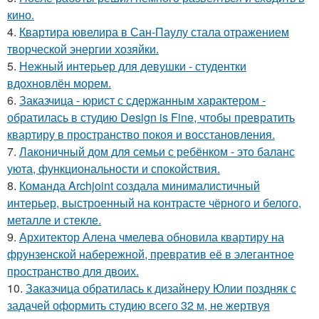
кино.
4.
Квартира ювелира в Сан-Паулу стала отражением
творческой энергии хозяйки.
5.
Нежный интерьер для девушки - студентки
вдохновлён морем.
6.
Заказчица - юрист с сдержанным характером -
обратилась в студию Design is Fine, чтобы превратить
квартиру в пространство покоя и восстановления.
7.
Лаконичный дом для семьи с ребёнком - это баланс
уюта, функциональности и спокойствия.
8.
Команда Archjoint создала минималистичный
интерьер, выстроенный на контрасте чёрного и белого,
металле и стекле.
9.
Архитектор Алена чмелева обновила квартиру на
фрунзенской набережной, превратив её в элегантное
пространство для двоих.
10.
Заказчица обратилась к дизайнеру Юлии поздняк с
задачей оформить студию всего 32 м, не жертвуя