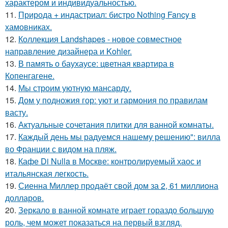
характером и индивидуальностью.
11.
Природа + индастриал: бистро Nothing Fancy в
хамовниках.
12.
Коллекция Landshapes - новое совместное
направление дизайнера и Kohler.
13.
В память о баухаусе: цветная квартира в
Копенгагене.
14.
Мы строим уютную мансарду.
15.
Дом у подножия гор: уют и гармония по правилам
васту.
16.
Актуальные сочетания плитки для ванной комнаты.
17.
Каждый день мы радуемся нашему решению": вилла
во Франции с видом на пляж.
18.
Кафе Di Nulla в Москве: контролируемый хаос и
итальянская легкость.
19.
Сиенна Миллер продаёт свой дом за 2, 61 миллиона
долларов.
20.
Зеркало в ванной комнате играет гораздо большую
роль, чем может показаться на первый взгляд.