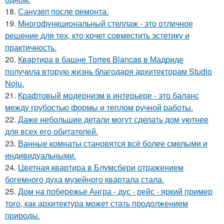
18.
Санузел после ремонта.
19.
Многофункциональный стеллаж - это отличное
решение для тех, кто хочет совместить эстетику и
практичность.
20.
Квартира в башне Torres Blancas в Мадриде
получила вторую жизнь благодаря архитекторам Studio
Noju.
21.
Крафтовый модернизм в интерьере - это баланс
между грубостью формы и теплом ручной работы.
22.
Даже небольшие детали могут сделать дом уютнее
для всех его обитателей.
23.
Ванные комнаты становятся всё более смелыми и
индивидуальными.
24.
Цветная квартира в Блумсбери отражением
богемного духа музейного квартала стала.
25.
Дом на побережье Ангра - дус - рейс - яркий пример
того, как архитектура может стать продолжением
природы.