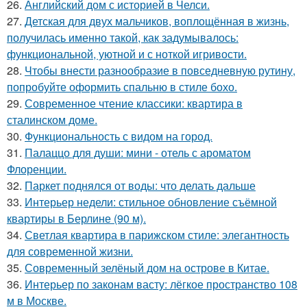
26.
Английский дом с историей в Челси.
27.
Детская для двух мальчиков, воплощённая в жизнь,
получилась именно такой, как задумывалось:
функциональной, уютной и с ноткой игривости.
28.
Чтобы внести разнообразие в повседневную рутину,
попробуйте оформить спальню в стиле бохо.
29.
Современное чтение классики: квартира в
сталинском доме.
30.
Функциональность с видом на город.
31.
Палаццо для души: мини - отель с ароматом
Флоренции.
32.
Паркет поднялся от воды: что делать дальше
33.
Интерьер недели: стильное обновление съёмной
квартиры в Берлине (90 м).
34.
Светлая квартира в парижском стиле: элегантность
для современной жизни.
35.
Современный зелёный дом на острове в Китае.
36.
Интерьер по законам васту: лёгкое пространство 108
м в Москве.