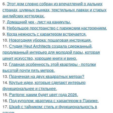
6.
Этот дом словно собран из впечатлений о дальних
странах, шумных рынках, текстильных лавках и старых
английских коттеджах.
7.
Домашний чек - лист на каникулы.
8.
Небольшое пространство с парижским настроением.
9.
Когда нежность с характером встречается.
10.
Новогодняя уборка: пошаговая инструкция.
11.
Студия Heut Architects создала сдержанный,
продуманный интерьер для молодой пары, которая
ценит искусство, хорошие книги и вино.
12.
Главная особенность этой квартиры - потолки
высотой почти пять метров.
13.
Прачечная на двух квадратных метрах?
14.
Крутые идеи, которые сделают интерьер
функциональнее и стильнее.
15.
Pantone: каким будет цвет года 2026.
16.
Под куполом: квартира с характером в Париже.
17.
Шкаф с тайником: стиль и функциональность в
одном.