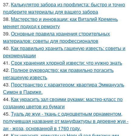
37.
Калькулятор забора из профлиста: быстро и точно
подберите материалы для вашего забора
38.
Мастерство и инновации: как Виталий Кремень
меняет подход к ремонту
39.
Основные правила хранения строительных
материалов: советы для профессионалов
40.
Как правильно хранить гашеную известь: советы и
рекомендации
41.
Срок хранения хлорной извести: что нужно знать
42.
Полное руководство: как правильно погасить
негашеную известь
43.
Пространство с характером: квартира Эммануэль
Симон в Париже.
44.
Как украсить зал своими руками: мастер-класс по
созданию цветов из бумаги
45.
Туаль де жуи - ткань с одноцветным орнаментом,
получившая название от мануфактуры в деревне жуи -
ан - жоза, основанной в 1760 году.
46.
Как украсить комнату на Новый год бумажными