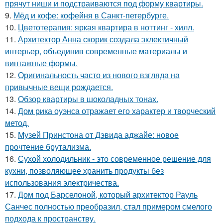
прячут ниши и подстраиваются под форму квартиры.
9.
Мёд и кофе: кофейня в Санкт-петербурге.
10.
Цветотерапия: яркая квартира в ноттинг - хилл.
11.
Архитектор Анна скорик создала эклектичный
интерьер, объединив современные материалы и
винтажные формы.
12.
Оригинальность часто из нового взгляда на
привычные вещи рождается.
13.
Обзор квартиры в шоколадных тонах.
14.
Дом рика оуэнса отражает его характер и творческий
метод.
15.
Музей Принстона от Дэвида аджайе: новое
прочтение брутализма.
16.
Сухой холодильник - это современное решение для
кухни, позволяющее хранить продукты без
использования электричества.
17.
Дом под Барселоной, который архитектор Рауль
Санчес полностью преобразил, стал примером смелого
подхода к пространству.