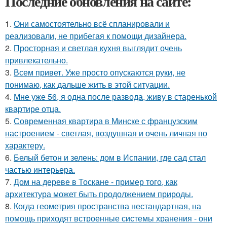
Последние обновления на сайте:
1.
Они самостоятельно всё спланировали и
реализовали, не прибегая к помощи дизайнера.
2.
Просторная и светлая кухня выглядит очень
привлекательно.
3.
Всем привет. Уже просто опускаются руки, не
понимаю, как дальше жить в этой ситуации.
4.
Мне уже 56, я одна после развода, живу в старенькой
квартире отца.
5.
Современная квартира в Минске с французским
настроением - светлая, воздушная и очень личная по
характеру.
6.
Белый бетон и зелень: дом в Испании, где сад стал
частью интерьера.
7.
Дом на дереве в Тоскане - пример того, как
архитектура может быть продолжением природы.
8.
Когда геометрия пространства нестандартная, на
помощь приходят встроенные системы хранения - они