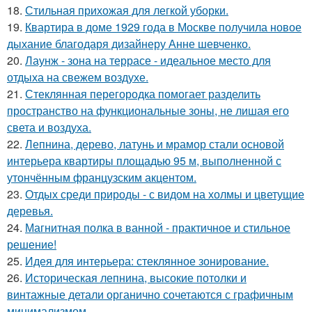
18.
Стильная прихожая для легкой уборки.
19.
Квартира в доме 1929 года в Москве получила новое
дыхание благодаря дизайнеру Анне шевченко.
20.
Лаунж - зона на террасе - идеальное место для
отдыха на свежем воздухе.
21.
Стеклянная перегородка помогает разделить
пространство на функциональные зоны, не лишая его
света и воздуха.
22.
Лепнина, дерево, латунь и мрамор стали основой
интерьера квартиры площадью 95 м, выполненной с
утончённым французским акцентом.
23.
Отдых среди природы - с видом на холмы и цветущие
деревья.
24.
Магнитная полка в ванной - практичное и стильное
решение!
25.
Идея для интерьера: стеклянное зонирование.
26.
Историческая лепнина, высокие потолки и
винтажные детали органично сочетаются с графичным
минимализмом.