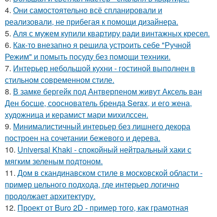
4.
Они самостоятельно всё спланировали и
реализовали, не прибегая к помощи дизайнера.
5.
Аля с мужем купили квартиру ради винтажных кресел.
6.
Как-то внезапно я решила устроить себе "Ручной
Режим" и помыть посуду без помощи техники.
7.
Интерьер небольшой кухни - гостиной выполнен в
стильном современном стиле.
8.
В замке бергейк под Антверпеном живут Аксель ван
Ден босше, сооснователь бренда Serax, и его жена,
художница и керамист мари михилссен.
9.
Минималистичный интерьер без лишнего декора
построен на сочетании бежевого и дерева.
10.
Universal Khaki - спокойный нейтральный хаки с
мягким зеленым подтоном.
11.
Дом в скандинавском стиле в московской области -
пример цельного подхода, где интерьер логично
продолжает архитектуру.
12.
Проект от Buro 2D - пример того, как грамотная