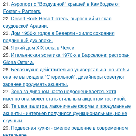
21.
Аэропорт с "Воздушной" крышей в Камбодже от
Foster + Partners.
22.
Desert Rock Resort: отель, выросший из скал
саудовской Аравии.
23.
Дом 1950-х годов в Беверли - хиллс сохранил
подлинный дух эпохи.
24.
Яркий дом XIX века в Челси.
25.
Итальянская эстетика 1970-х в Барселоне: ресторан
Gloria Oster a.
26.
Белая кухня действительно универсальна, но чтобы
она не выглядела "Стерильной", дизайнеры советуют
заранее продумать акценты.
27.
Зона за диваном часто недооценивается, хотя
именно она может стать стильным акцентом гостиной.
28.
Теплая палитра, лаконичные формы и продуманные
акценты - интерьер получился функциональным, но не
скучным.
29.
Подвесная кухня - смелое решение в современном
интерьере.