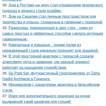
30.
Дом в Ростове-на-дону стал отражением творческого
подхода и личного стиля хозяйки.
31.
Дом на Сицилии стал личным пространством для
творчества и отдыха, созданным в гармонии с природой.
32.
Радиаторы, покрашенные в цвет стен, - один из
самых простых и эффектных способов сделать интерьер
гармоничным.
33.
Компактные и изящные - тонкие полки из
нержавеющей стали идеально подходят для душевой.
34.
В этой просторной квартире с террасой создали
атмосферу уюта и гармонии, где каждый элемент
работает на ощущение спокойствия.
35.
Go Park Sai: футуристичный спорткомплекс от Zaha
Hadid Architects в Гонконге.
36.
Минимализм с характером: квартира в бельгийском
стиле.
37.
Идея для дополнительного хранения на кухне:
выдвижной узкий шкафчик для специй.