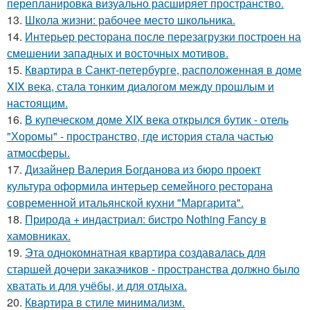
перепланировка визуально расширяет пространство.
13.
Школа жизни: рабочее место школьника.
14.
Интерьер ресторана после перезагрузки построен на
смешении западных и восточных мотивов.
15.
Квартира в Санкт-петербурге, расположенная в доме
XIX века, стала тонким диалогом между прошлым и
настоящим.
16.
В купеческом доме XIX века открылся бутик - отель
"Хоромы" - пространство, где история стала частью
атмосферы.
17.
Дизайнер Валерия Богданова из бюро проект
культура оформила интерьер семейного ресторана
современной итальянской кухни "Маргарита".
18.
Природа + индастриал: бистро Nothing Fancy в
хамовниках.
19.
Эта однокомнатная квартира создавалась для
старшей дочери заказчиков - пространства должно было
хватать и для учёбы, и для отдыха.
20.
Квартира в стиле минимализм.