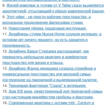
8.
Жилой комплекс в тулуме от V Taller сразу выделяется
архитектурой, отсылающей к образу вавилонской башни.
9.
Этот офис - не просто рабочее пространство, а
визуальное продолжение философии студии.
10.
Новогодняя уборка: пошаговая инструкция.
11.
Дизайнеры студии Nuova Home создали интерьер, в
котором нет ничего лишнего, но есть характер и
продуманность.
12.
Дизайнер Дарья Старцева рассказывает, как
превратить небольшую квартиру в комфортное
пространство для жизни и отдыха.
13.
Дизайнер Жанна денишева создала спокойное и
универсальное пространство для молодой семьи,
построенное на лаконичной и выдержанной палитре.
14.
Трендовая фактурная "Скала" в интерьере.
15.
Дом XIX века, перестроенный для творческой семьи,
стал настоящим манифестом свободы и фантазии.
16.
Современная квартира с нотами mid - Century в