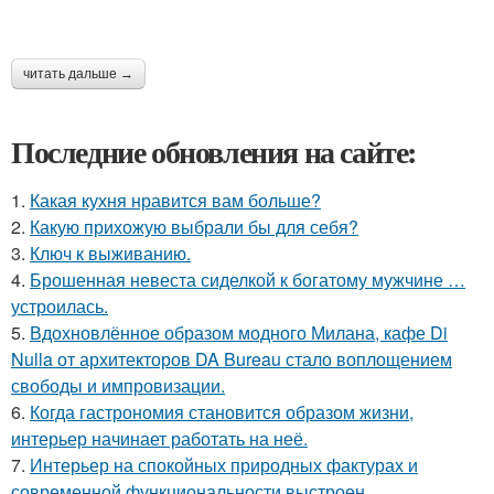
читать дальше →
Последние обновления на сайте:
1.
Какая кухня нравится вам больше?
2.
Какую прихожую выбрали бы для себя?
3.
Ключ к выживанию.
4.
Брошенная невеста сиделкой к богатому мужчине …
устроилась.
5.
Вдохновлённое образом модного Милана, кафе Di
Nulla от архитекторов DA Bureau стало воплощением
свободы и импровизации.
6.
Когда гастрономия становится образом жизни,
интерьер начинает работать на неё.
7.
Интерьер на спокойных природных фактурах и
современной функциональности выстроен.