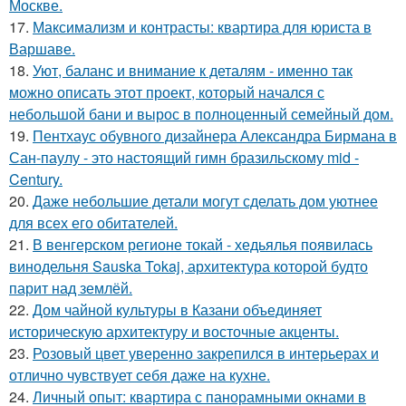
Москве.
17.
Максимализм и контрасты: квартира для юриста в
Варшаве.
18.
Уют, баланс и внимание к деталям - именно так
можно описать этот проект, который начался с
небольшой бани и вырос в полноценный семейный дом.
19.
Пентхаус обувного дизайнера Александра Бирмана в
Сан-паулу - это настоящий гимн бразильскому mid -
Century.
20.
Даже небольшие детали могут сделать дом уютнее
для всех его обитателей.
21.
В венгерском регионе токай - хедьялья появилась
винодельня Sauska Tokaj, архитектура которой будто
парит над землёй.
22.
Дом чайной культуры в Казани объединяет
историческую архитектуру и восточные акценты.
23.
Розовый цвет уверенно закрепился в интерьерах и
отлично чувствует себя даже на кухне.
24.
Личный опыт: квартира с панорамными окнами в