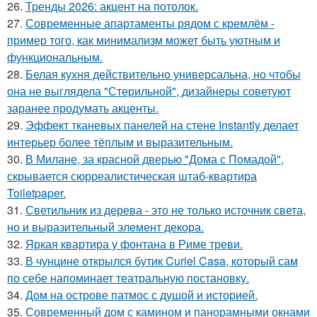
26.
Тренды 2026: акцент на потолок.
27.
Современные апартаменты рядом с кремлём -
пример того, как минимализм может быть уютным и
функциональным.
28.
Белая кухня действительно универсальна, но чтобы
она не выглядела "Стерильной", дизайнеры советуют
заранее продумать акценты.
29.
Эффект тканевых панелей на стене Instantly делает
интерьер более тёплым и выразительным.
30.
В Милане, за красной дверью "Дома с Помадой",
скрывается сюрреалистическая штаб-квартира
Toiletpaper.
31.
Светильник из дерева - это не только источник света,
но и выразительный элемент декора.
32.
Яркая квартира у фонтана в Риме треви.
33.
В чунцине открылся бутик Curiel Casa, который сам
по себе напоминает театральную постановку.
34.
Дом на острове патмос с душой и историей.
35.
Современный дом с камином и панорамными окнами