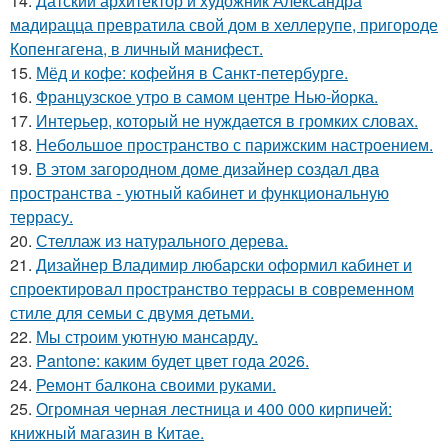
14.
Датский архитектор и художник Александра
мадирацца превратила свой дом в хеллерупе, пригороде
Копенгагена, в личный манифест.
15.
Мёд и кофе: кофейня в Санкт-петербурге.
16.
Французское утро в самом центре Нью-йорка.
17.
Интерьер, который не нуждается в громких словах.
18.
Небольшое пространство с парижским настроением.
19.
В этом загородном доме дизайнер создал два
пространства - уютный кабинет и функциональную
террасу.
20.
Стеллаж из натурального дерева.
21.
Дизайнер Владимир любарски оформил кабинет и
спроектировал пространство террасы в современном
стиле для семьи с двумя детьми.
22.
Мы строим уютную мансарду.
23.
Pantone: каким будет цвет года 2026.
24.
Ремонт балкона своими руками.
25.
Огромная черная лестница и 400 000 кирпичей:
книжный магазин в Китае.