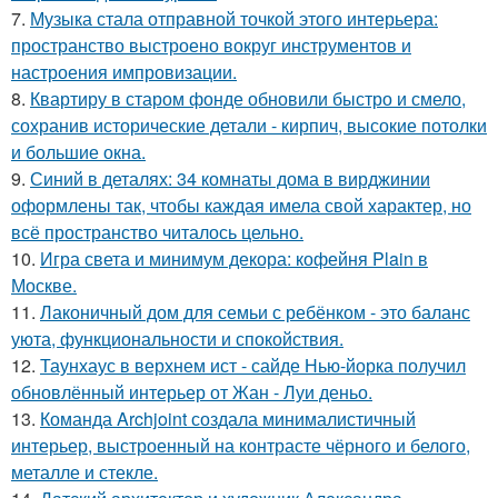
7.
Музыка стала отправной точкой этого интерьера:
пространство выстроено вокруг инструментов и
настроения импровизации.
8.
Квартиру в старом фонде обновили быстро и смело,
сохранив исторические детали - кирпич, высокие потолки
и большие окна.
9.
Синий в деталях: 34 комнаты дома в вирджинии
оформлены так, чтобы каждая имела свой характер, но
всё пространство читалось цельно.
10.
Игра света и минимум декора: кофейня Plain в
Москве.
11.
Лаконичный дом для семьи с ребёнком - это баланс
уюта, функциональности и спокойствия.
12.
Таунхаус в верхнем ист - сайде Нью-йорка получил
обновлённый интерьер от Жан - Луи деньо.
13.
Команда Archjoint создала минималистичный
интерьер, выстроенный на контрасте чёрного и белого,
металле и стекле.