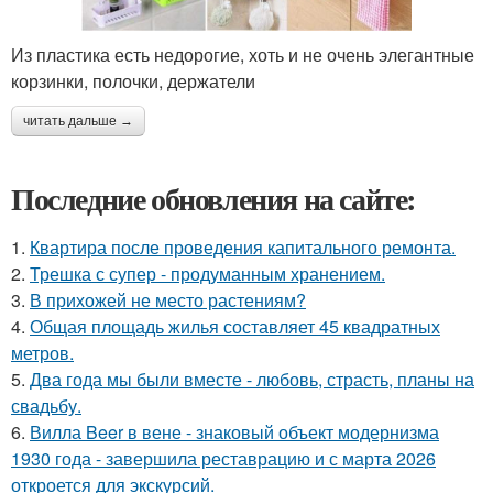
Из пластика есть недорогие, хоть и не очень элегантные
корзинки, полочки, держатели
читать дальше →
Последние обновления на сайте:
1.
Квартира после проведения капитального ремонта.
2.
Трешка с супер - продуманным хранением.
3.
В прихожей не место растениям?
4.
Общая площадь жилья составляет 45 квадратных
метров.
5.
Два года мы были вместе - любовь, страсть, планы на
свадьбу.
6.
Вилла Beer в вене - знаковый объект модернизма
1930 года - завершила реставрацию и с марта 2026
откроется для экскурсий.