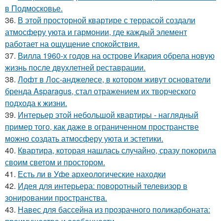
в Подмосковье.
36.
В этой просторной квартире с террасой создали
атмосферу уюта и гармонии, где каждый элемент
работает на ощущение спокойствия.
37.
Вилла 1960-х годов на острове Икария обрела новую
жизнь после двухлетней реставрации.
38.
Лофт в Лос-анджелесе, в котором живут основатели
бренда Asparagus, стал отражением их творческого
подхода к жизни.
39.
Интерьер этой небольшой квартиры - наглядный
пример того, как даже в ограниченном пространстве
можно создать атмосферу уюта и эстетики.
40.
Квартира, которая нашлась случайно, сразу покорила
своим светом и простором.
41.
Есть ли в Уфе археологические находки
42.
Идея для интерьера: поворотный телевизор в
зонировании пространства.
43.
Навес для бассейна из прозрачного поликарбоната: