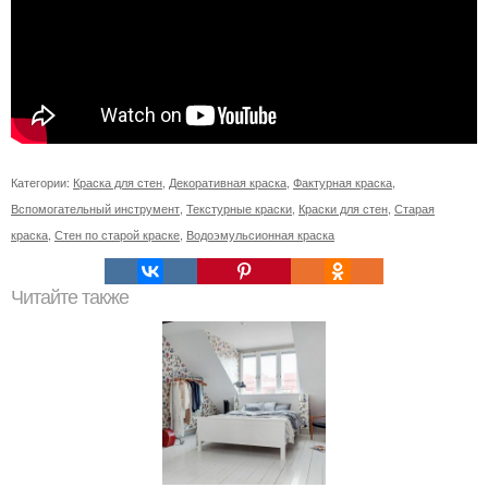
Категории:
Краска для стен
,
Декоративная краска
,
Фактурная краска
,
Вспомогательный инструмент
,
Текстурные краски
,
Краски для стен
,
Старая
краска
,
Стен по старой краске
,
Водоэмульсионная краска
Читайте также