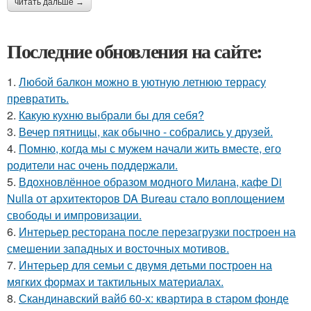
читать дальше →
Последние обновления на сайте:
1.
Любой балкон можно в уютную летнюю террасу
превратить.
2.
Какую кухню выбрали бы для себя?
3.
Вечер пятницы, как обычно - собрались у друзей.
4.
Помню, когда мы с мужем начали жить вместе, его
родители нас очень поддержали.
5.
Вдохновлённое образом модного Милана, кафе Di
Nulla от архитекторов DA Bureau стало воплощением
свободы и импровизации.
6.
Интерьер ресторана после перезагрузки построен на
смешении западных и восточных мотивов.
7.
Интерьер для семьи с двумя детьми построен на
мягких формах и тактильных материалах.
8.
Скандинавский вайб 60-х: квартира в старом фонде