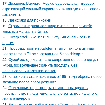
17.
Дизайнер Валерия Москалева создала интерьер,
отражающий сильный характер и активную жизнь своей
заказчицы.
18.
Лайфхаки для прихожей.
19.
Огромная черная лестница и 400 000 кирпичей:
книжный магазин в Китае.
20.
Шкаф с тайником: стиль и функциональность в
одном.
21.
Провода, неон и граффити - именно так выглядит
новое кафе в Перми, созданное бюро "Неарт".
22.
Сухой холодильник - это современное решение для
кухни, позволяющее хранить продукты без
использования электричества.
23.
Квартира в сталинском доме 1951 года обрела новое
звучание после преображения.
24.
Стеклянная перегородка помогает разделить
пространство на функциональные зоны, не лишая его
света и воздуха.
25.
Бутик итальянской одежды в Тюмени оформлен в