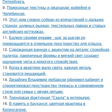
Петербурга.
9.
Природные текстуры и джапанди: кофейня в
Челябинске.
10.
Этот дом словно собран из впечатлений о дальних
странах, шумных рынках, текстильных лавках и старых
английских коттеджах.
11.
Балкон своими руками - шаг за шагом он
превращается в отдельное пространство для отдыха.
12.
Сдержанная ванная с акцентом на детали: спокойная
палитра, лаконичные формы и мягкий свет создают
ощущение уюта и дорогого спокойствия.
13.
Когда в квартире мало света, каждая деталь
становится решающей.
14.
Дизайнер Владимир любарски оформил кабинет и
спроектировал пространство террасы в современном
стиле для семьи с двумя детьми.
15.
Трендовая фактурная "Скала" в интерьере.
16.
В память о баухаусе: цветная квартира в
Копенгагене.