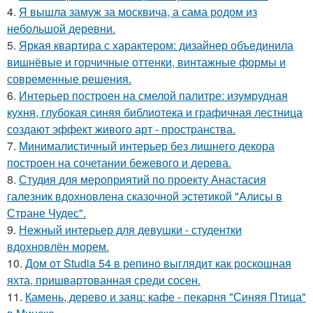
4.
Я вышла замуж за москвича, а сама родом из
небольшой деревни.
5.
Яркая квартира с характером: дизайнер объединила
вишнёвые и горчичные оттенки, винтажные формы и
современные решения.
6.
Интерьер построен на смелой палитре: изумрудная
кухня, глубокая синяя библиотека и графичная лестница
создают эффект живого арт - пространства.
7.
Минималистичный интерьер без лишнего декора
построен на сочетании бежевого и дерева.
8.
Студия для мероприятий по проекту Анастасия
галезник вдохновлена сказочной эстетикой "Алисы в
Стране Чудес".
9.
Нежный интерьер для девушки - студентки
вдохновлён морем.
10.
Дом от Studia 54 в репино выглядит как роскошная
яхта, пришвартованная среди сосен.
11.
Камень, дерево и заяц: кафе - пекарня "Синяя Птица"