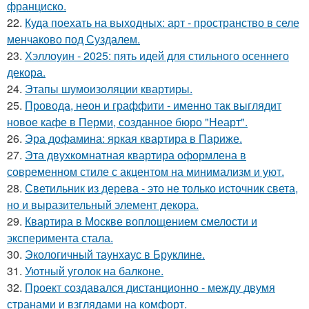
франциско.
22.
Куда поехать на выходных: арт - пространство в селе
менчаково под Суздалем.
23.
Хэллоуин - 2025: пять идей для стильного осеннего
декора.
24.
Этапы шумоизоляции квартиры.
25.
Провода, неон и граффити - именно так выглядит
новое кафе в Перми, созданное бюро "Неарт".
26.
Эра дофамина: яркая квартира в Париже.
27.
Эта двухкомнатная квартира оформлена в
современном стиле с акцентом на минимализм и уют.
28.
Светильник из дерева - это не только источник света,
но и выразительный элемент декора.
29.
Квартира в Москве воплощением смелости и
эксперимента стала.
30.
Экологичный таунхаус в Бруклине.
31.
Уютный уголок на балконе.
32.
Проект создавался дистанционно - между двумя
странами и взглядами на комфорт.