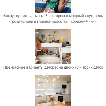
Вокруг промо - арта гта 6 разгорелся мощный слух, ведь
игроки узнали в главной красотке Габриэлу Чикин.
Прекрасные варианты детских на двоих или троих деток