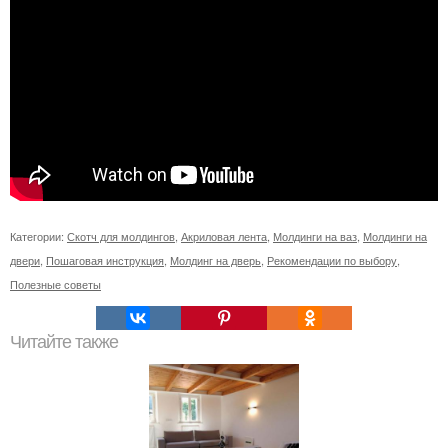
Категории:
Скотч для молдингов
,
Акриловая лента
,
Молдинги на ваз
,
Молдинги на
двери
,
Пошаговая инструкция
,
Молдинг на дверь
,
Рекомендации по выбору
,
Полезные советы
Читайте также