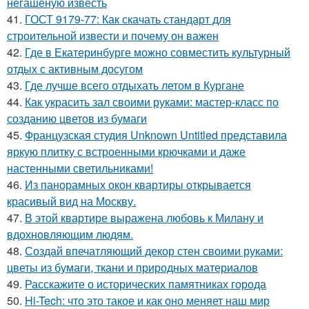
негашеную известь
41.
ГОСТ 9179-77: Как скачать стандарт для
строительной извести и почему он важен
42.
Где в Екатеринбурге можно совместить культурный
отдых с активным досугом
43.
Где лучше всего отдыхать летом в Кургане
44.
Как украсить зал своими руками: мастер-класс по
созданию цветов из бумаги
45.
Французская студия Unknown Untitled представила
яркую плитку с встроенными крючками и даже
настенными светильниками!
46.
Из панорамных окон квартиры открывается
красивый вид на Москву.
47.
В этой квартире выражена любовь к Милану и
вдохновляющим людям.
48.
Создай впечатляющий декор стен своими руками:
цветы из бумаги, ткани и природных материалов
49.
Расскажите о исторических памятниках города
50.
Hi-Tech: что это такое и как оно меняет наш мир