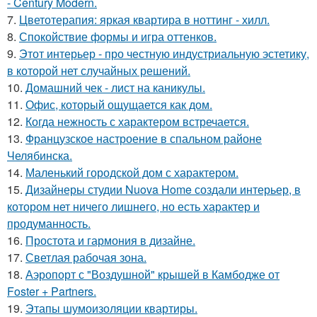
- Century Modern.
7.
Цветотерапия: яркая квартира в ноттинг - хилл.
8.
Спокойствие формы и игра оттенков.
9.
Этот интерьер - про честную индустриальную эстетику,
в которой нет случайных решений.
10.
Домашний чек - лист на каникулы.
11.
Офис, который ощущается как дом.
12.
Когда нежность с характером встречается.
13.
Французское настроение в спальном районе
Челябинска.
14.
Маленький городской дом с характером.
15.
Дизайнеры студии Nuova Home создали интерьер, в
котором нет ничего лишнего, но есть характер и
продуманность.
16.
Простота и гармония в дизайне.
17.
Светлая рабочая зона.
18.
Аэропорт с "Воздушной" крышей в Камбодже от
Foster + Partners.
19.
Этапы шумоизоляции квартиры.