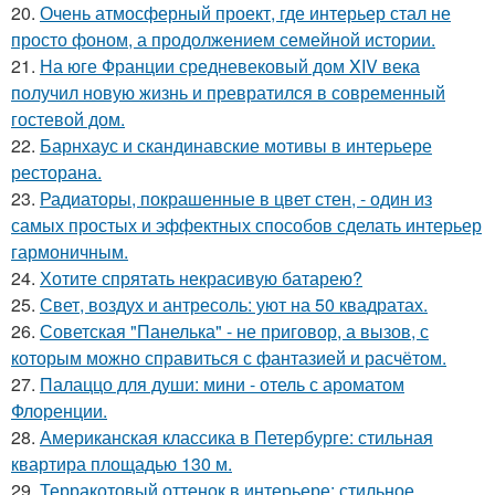
20.
Очень атмосферный проект, где интерьер стал не
просто фоном, а продолжением семейной истории.
21.
На юге Франции средневековый дом XIV века
получил новую жизнь и превратился в современный
гостевой дом.
22.
Барнхаус и скандинавские мотивы в интерьере
ресторана.
23.
Радиаторы, покрашенные в цвет стен, - один из
самых простых и эффектных способов сделать интерьер
гармоничным.
24.
Хотите спрятать некрасивую батарею?
25.
Свет, воздух и антресоль: уют на 50 квадратах.
26.
Советская "Панелька" - не приговор, а вызов, с
которым можно справиться с фантазией и расчётом.
27.
Палаццо для души: мини - отель с ароматом
Флоренции.
28.
Американская классика в Петербурге: стильная
квартира площадью 130 м.
29.
Терракотовый оттенок в интерьере: стильное