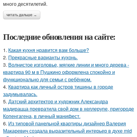
много десятилетий.
читать дальше →
Последние обновления на сайте:
1.
Какая кухня нравится вам больше?
2.
Прекрасные варианты кухонь.
3.
Волнистое изголовье, мягкие линии и много дерева -
квартира 90 м в Пушкино оформлена спокойно и
функционально для семьи с ребёнком.
4.
Квартира как личный остров тишины в городе
задумывалась.
5.
Датский архитектор и художник Александра
мадирацца превратила свой дом в хеллерупе, пригороде
Копенгагена, в личный манифест.
6.
Из типовой панельной квартиры дизайнер Валерия
Макаревич создала выразительный интерьер в духе mid