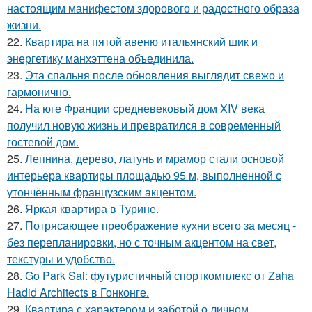
настоящим манифестом здорового и радостного образа
жизни.
22.
Квартира на пятой авеню итальянский шик и
энергетику манхэттена объединила.
23.
Эта спальня после обновления выглядит свежо и
гармонично.
24.
На юге Франции средневековый дом XIV века
получил новую жизнь и превратился в современный
гостевой дом.
25.
Лепнина, дерево, латунь и мрамор стали основой
интерьера квартиры площадью 95 м, выполненной с
утончённым французским акцентом.
26.
Яркая квартира в Турине.
27.
Потрясающее преображение кухни всего за месяц -
без перепланировки, но с точным акцентом на свет,
текстуры и удобство.
28.
Go Park Sai: футуристичный спорткомплекс от Zaha
Hadid Architects в Гонконге.
29.
Квартира с характером и заботой о личном