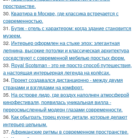
пространстве.
30.
Квартира в Москве, где классика встречается с
современностью.
31.
Бутик - отель с характером: когда здание становится
музеем.
32.
Интерьер оформлен на стыке эпох: элегантная
лепнина, высокие потолки и классическая архитектура
соседствуют с современной мебелью простых форм.
33.
Royal Scotsman - это не просто способ путешествия,
а настоящая интерьерная легенда на колёсах.
34.
Проект создавался дистанционно - между двумя
странами и взглядами на комфорт.
35.
На острове лидо, где воздух наполнен атмосферой
кинофестиваля, появилась уникальная вилла -
переосмысленный модерн глазами современности.
36.
Как обыграть торец кухни: детали, которые делают
интерьер цельным.
37.
Африканские ритмы в современном пространстве.