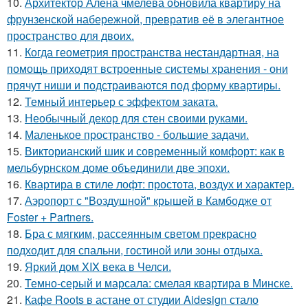
10.
Архитектор Алена чмелева обновила квартиру на
фрунзенской набережной, превратив её в элегантное
пространство для двоих.
11.
Когда геометрия пространства нестандартная, на
помощь приходят встроенные системы хранения - они
прячут ниши и подстраиваются под форму квартиры.
12.
Темный интерьер с эффектом заката.
13.
Необычный декор для стен своими руками.
14.
Маленькое пространство - большие задачи.
15.
Викторианский шик и современный комфорт: как в
мельбурнском доме объединили две эпохи.
16.
Квартира в стиле лофт: простота, воздух и характер.
17.
Аэропорт с "Воздушной" крышей в Камбодже от
Foster + Partners.
18.
Бра с мягким, рассеянным светом прекрасно
подходит для спальни, гостиной или зоны отдыха.
19.
Яркий дом XIX века в Челси.
20.
Темно-серый и марсала: смелая квартира в Минске.
21.
Кафе Roots в астане от студии Aidesign стало