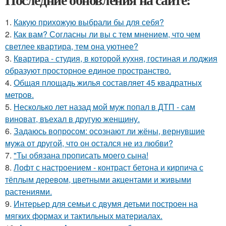
1.
Какую прихожую выбрали бы для себя?
2.
Как вам? Согласны ли вы с тем мнением, что чем
светлее квартира, тем она уютнее?
3.
Квартира - студия, в которой кухня, гостиная и лоджия
образуют просторное единое пространство.
4.
Общая площадь жилья составляет 45 квадратных
метров.
5.
Несколько лет назад мой муж попал в ДТП - сам
виноват, въехал в другую женщину.
6.
Задаюсь вопросом: осознают ли жёны, вернувшие
мужа от другой, что он остался не из любви?
7.
"Ты обязана прописать моего сына!
8.
Лофт с настроением - контраст бетона и кирпича с
тёплым деревом, цветными акцентами и живыми
растениями.
9.
Интерьер для семьи с двумя детьми построен на
мягких формах и тактильных материалах.