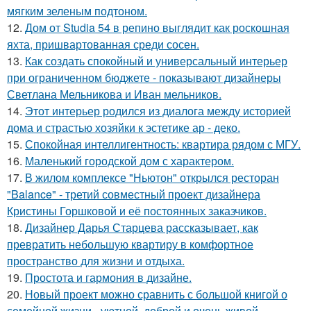
мягким зеленым подтоном.
12.
Дом от Studia 54 в репино выглядит как роскошная
яхта, пришвартованная среди сосен.
13.
Как создать спокойный и универсальный интерьер
при ограниченном бюджете - показывают дизайнеры
Светлана Мельникова и Иван мельников.
14.
Этот интерьер родился из диалога между историей
дома и страстью хозяйки к эстетике ар - деко.
15.
Спокойная интеллигентность: квартира рядом с МГУ.
16.
Маленький городской дом с характером.
17.
В жилом комплексе "Ньютон" открылся ресторан
"Balance" - третий совместный проект дизайнера
Кристины Горшковой и её постоянных заказчиков.
18.
Дизайнер Дарья Старцева рассказывает, как
превратить небольшую квартиру в комфортное
пространство для жизни и отдыха.
19.
Простота и гармония в дизайне.
20.
Новый проект можно сравнить с большой книгой о
семейной жизни - уютной, доброй и очень живой.