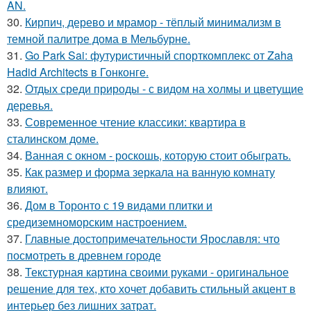
AN.
30.
Кирпич, дерево и мрамор - тёплый минимализм в
темной палитре дома в Мельбурне.
31.
Go Park Sai: футуристичный спорткомплекс от Zaha
Hadid Architects в Гонконге.
32.
Отдых среди природы - с видом на холмы и цветущие
деревья.
33.
Современное чтение классики: квартира в
сталинском доме.
34.
Ванная с окном - роскошь, которую стоит обыграть.
35.
Как размер и форма зеркала на ванную комнату
влияют.
36.
Дом в Торонто с 19 видами плитки и
средиземноморским настроением.
37.
Главные достопримечательности Ярославля: что
посмотреть в древнем городе
38.
Текстурная картина своими руками - оригинальное
решение для тех, кто хочет добавить стильный акцент в
интерьер без лишних затрат.