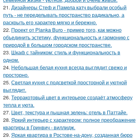
21.
Дизайнеры Стеф и Памела катч выбрали особый
путь - не переделывать пространство радикально, а
раскрыть его характер мягко и бережно.
22.
Проект от Planka Buro - пример того, как можно
объединить эстетику, функциональность и гармонию с
природой в большом городском пространстве.
23.
Шкаф с тайником: стиль и функциональность в
одном.
24.
Небольшая белая кухня всегда выглядит свежо и
просторно.
25.
Светлая кухня с подсветкой просторной и уютной
выглядит.
26.
Терракотовый цвет в интерьере создаёт атмосферу
тепла и уюта.
27.
Цвет, текстура и пышная зелень: отель в Паттайе.
28.
Яркий интерьер с характером: полное преображение
квартиры в Гринвич - виллидж.
29.
Яркая квартира в Ростове-на-дону, созданная бюро