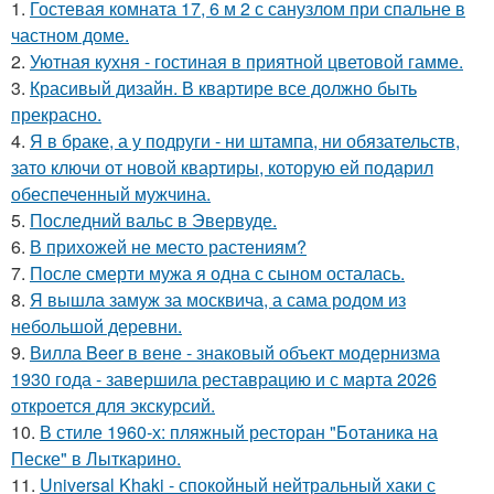
1.
Гостевая комната 17, 6 м 2 с санузлом при спальне в
частном доме.
2.
Уютная кухня - гостиная в приятной цветовой гамме.
3.
Красивый дизайн. В квартире все должно быть
прекрасно.
4.
Я в браке, а у подруги - ни штампа, ни обязательств,
зато ключи от новой квартиры, которую ей подарил
обеспеченный мужчина.
5.
Последний вальс в Эвервуде.
6.
В прихожей не место растениям?
7.
После смерти мужа я одна с сыном осталась.
8.
Я вышла замуж за москвича, а сама родом из
небольшой деревни.
9.
Вилла Beer в вене - знаковый объект модернизма
1930 года - завершила реставрацию и с марта 2026
откроется для экскурсий.
10.
В стиле 1960-х: пляжный ресторан "Ботаника на
Песке" в Лыткарино.
11.
Universal Khaki - спокойный нейтральный хаки с