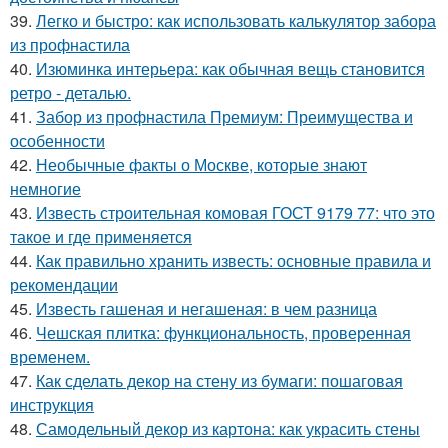
39.
Легко и быстро: как использовать калькулятор забора
из профнастила
40.
Изюминка интерьера: как обычная вещь становится
ретро - деталью.
41.
Забор из профнастила Премиум: Преимущества и
особенности
42.
Необычные факты о Москве, которые знают
немногие
43.
Известь строительная комовая ГОСТ 9179 77: что это
такое и где применяется
44.
Как правильно хранить известь: основные правила и
рекомендации
45.
Известь гашеная и негашеная: в чем разница
46.
Чешская плитка: функциональность, проверенная
временем.
47.
Как сделать декор на стену из бумаги: пошаговая
инструкция
48.
Самодельный декор из картона: как украсить стены