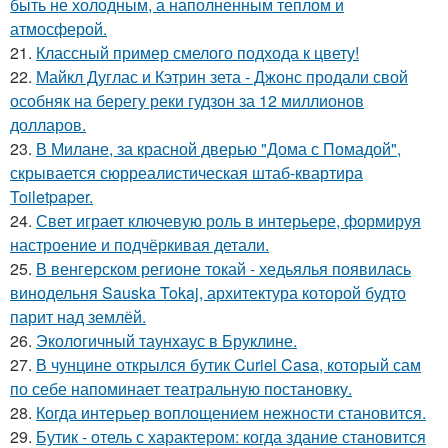
быть не холодным, а наполненным теплом и
атмосферой.
21.
Классный пример смелого подхода к цвету!
22.
Майкл Дуглас и Кэтрин зета - Джонс продали свой
особняк на берегу реки гудзон за 12 миллионов
долларов.
23.
В Милане, за красной дверью "Дома с Помадой",
скрывается сюрреалистическая штаб-квартира
Toiletpaper.
24.
Свет играет ключевую роль в интерьере, формируя
настроение и подчёркивая детали.
25.
В венгерском регионе токай - хедьялья появилась
винодельня Sauska Tokaj, архитектура которой будто
парит над землёй.
26.
Экологичный таунхаус в Бруклине.
27.
В чунцине открылся бутик Curiel Casa, который сам
по себе напоминает театральную постановку.
28.
Когда интерьер воплощением нежности становится.
29.
Бутик - отель с характером: когда здание становится