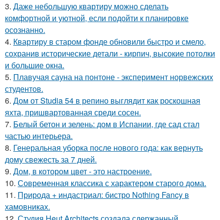
3.
Даже небольшую квартиру можно сделать
комфортной и уютной, если подойти к планировке
осознанно.
4.
Квартиру в старом фонде обновили быстро и смело,
сохранив исторические детали - кирпич, высокие потолки
и большие окна.
5.
Плавучая сауна на понтоне - эксперимент норвежских
студентов.
6.
Дом от Studia 54 в репино выглядит как роскошная
яхта, пришвартованная среди сосен.
7.
Белый бетон и зелень: дом в Испании, где сад стал
частью интерьера.
8.
Генеральная уборка после нового года: как вернуть
дому свежесть за 7 дней.
9.
Дом, в котором цвет - это настроение.
10.
Современная классика с характером старого дома.
11.
Природа + индастриал: бистро Nothing Fancy в
хамовниках.
12.
Студия Heut Architects создала сдержанный,