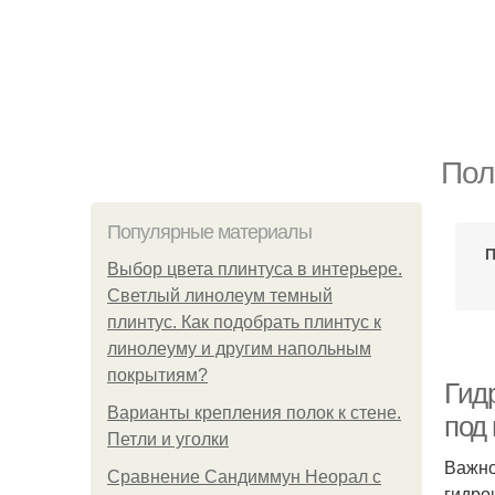
Пол
Популярные материалы
П
Выбор цвета плинтуса в интерьере.
Светлый линолеум темный
плинтус. Как подобрать плинтус к
линолеуму и другим напольным
покрытиям?
Гид
Варианты крепления полок к стене.
под
Петли и уголки
Важно
Сравнение Сандиммун Неорал с
гидро