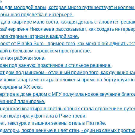
м для молодой пары, которая много путешествует и коллек
обычная подсветка в интерьере.
гда в квартире мало света, каждая деталь становится реша
зайнер женя Николаева рассказывает, как создать интерьер
характерные штрихи в каждой зоне.
оект от Planka Buro - пример того, как можно объединить э
дой в большом городском пространстве.
етлая рабочая зона.
ран под ванную: практичное и стильное решение.
от дом под минском - отличный пример того, как функциональ
и яркие апартаменты расположены прямо на борту круизно
 середины XX века.
артира в доме рядом с МГУ получила новое звучание благо
манной планировке.
ндонская квартира в светлых тонах стала отражением путе
кая квартира у фонтана в Риме треви.
ет, текстура и пышная зелень: отель в Паттайе.
диаторы, покрашенные в цвет стен, - один из самых прост