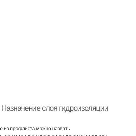
 Назначение слоя гидроизоляции
е из профлиста можно назвать
льного степлера непосредственно на стропила.