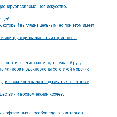
ционирует современное искусство.
ющей.
, который выглядит цельным, но при этом имеет
стетику, функциональность и гармонию с
ность и эстетика могут идти рука об руку.
го лайнера и вдохновлены эстетикой морских
даря спокойной палитре дымчатых оттенков и
шествий и воспоминаний хозяев.
ых и эффектных способов сделать интерьер