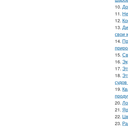
10.
До
11.
Не
12.
Ко
13.
Ди
свои 
14.
Пр
приро
15.
Св
16.
Эк
17.
Эт
18.
Эт
судов
19.
Кв
проду
20.
Ло
21.
Яр
22.
Цв
23.
Ра