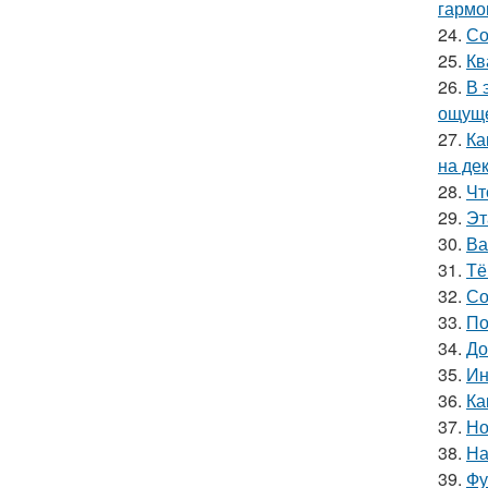
гармо
24.
Со
25.
Кв
26.
В 
ощуще
27.
Ка
на де
28.
Чт
29.
Эт
30.
Ва
31.
Тё
32.
Со
33.
По
34.
До
35.
Ин
36.
Ка
37.
Но
38.
На
39.
Фу