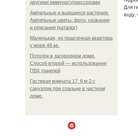
другими иммуносупрессорами
Для г
Ампельные и вьющиеся растения.
воду,
Ампельные цветы: фото, названия
и описания (каталог)
Маленькая, но практичная квартира
у моря 48 кв.
Потолок в загородном доме.
Способ второй — использование
ПВХ панелей
Гостевая комната 17, 6 м 2 с
санузлом при спальне в частном
доме.