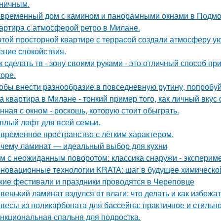
ничным.
временный дом с камином и панорамными окнами в Подмо
артира с атмосферой ретро в Милане.
этой просторной квартире с террасой создали атмосферу ую
ние спокойствия.
к сделать тв - зону своими руками - это отличный способ п
коре.
обы внести разнообразие в повседневную рутину, попробуй
а квартира в Милане - тонкий пример того, как личный вку
нная с окном - роскошь, которую стоит обыграть.
плый лофт для всей семьи.
временное пространство с лёгким характером.
чему ламинат — идеальный выбор для кухни
м с неожиданным поворотом: классика снаружи - экспериме
новационные технологии KRATA: шаг в будущее химическ
кие фестивали и праздники проводятся в Череповце
венький ламинат вздулся от влаги: что делать и как избежа
весы из поликарбоната для бассейна: практичное и стильн
нкциональная спальня для подростка.