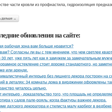
естве части кровли из профнастила, гидроизоляция предна
ь дальше →
ледние обновления на сайте:
ая рабочая зона вам больше нравится?
 вам? Согласны ли вы с тем мнением, что чем светлее квар
 30 лет, уже пять лет как я замужем за замечательным мужч
орамное остекление стоит дороже стандартного, но замет
же или аренде.
ималистичный интерьер без лишнего декора построен на с
ий в деталях: 34 комнаты дома в вирджинии оформлены так,
ранство читалось цельно.
т интерьер - доказательство того, что площадь не определя
ртира у садов пале-рояль: когда фактуры важнее декора.
оме датского декоратора и стилиста малу карберг в ведбек
.