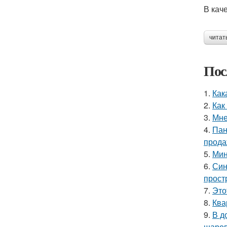
В кач
читат
Пос
1.
Как
2.
Как
3.
Мне
4.
Пан
прода
5.
Мин
6.
Син
прост
7.
Это
8.
Ква
9.
В д
шаров