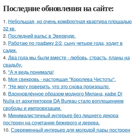
Последние обновления на сайте:
1.
Небольшая, но очень комфортная квартира площадью
32 кв.
2.
Последний вальс в Эвервуде.
3.
Работаю по графику 2/2, сыну четыре года, ходит в
садик.
4.
Два года мы были вместе - любовь, страсть, планы на
свадьбу.
5.
"А я ведь понимала!
6.
Моя свекровь - настоящая "Королева Чистоты".
7.
"Не могу поверить, что это снова произошло.
8.
Вдохновлённое образом модного Милана, кафе Di
Nulla от архитекторов DA Bureau стало воплощением
свободы и импровизации.
9.
Минималистичный интерьер без лишнего декора
построен на сочетании бежевого и дерева.
10.
Современный интерьер для молодой пары построен