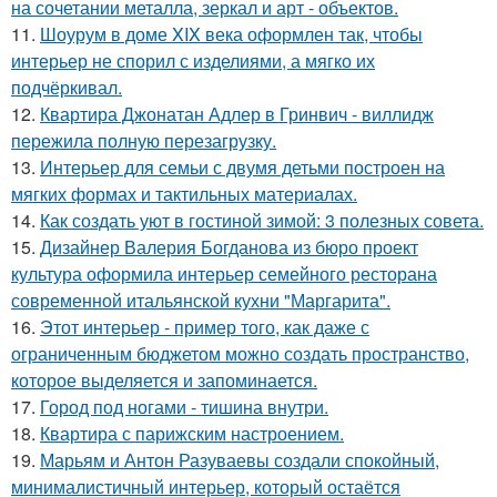
на сочетании металла, зеркал и арт - объектов.
11.
Шоурум в доме XIX века оформлен так, чтобы
интерьер не спорил с изделиями, а мягко их
подчёркивал.
12.
Квартира Джонатан Адлер в Гринвич - виллидж
пережила полную перезагрузку.
13.
Интерьер для семьи с двумя детьми построен на
мягких формах и тактильных материалах.
14.
Как создать уют в гостиной зимой: 3 полезных совета.
15.
Дизайнер Валерия Богданова из бюро проект
культура оформила интерьер семейного ресторана
современной итальянской кухни "Маргарита".
16.
Этот интерьер - пример того, как даже с
ограниченным бюджетом можно создать пространство,
которое выделяется и запоминается.
17.
Город под ногами - тишина внутри.
18.
Квартира с парижским настроением.
19.
Марьям и Антон Разуваевы создали спокойный,
минималистичный интерьер, который остаётся