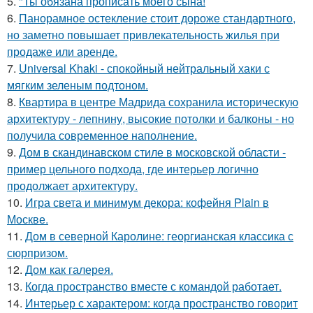
5.
"Ты обязана прописать моего сына!
6.
Панорамное остекление стоит дороже стандартного,
но заметно повышает привлекательность жилья при
продаже или аренде.
7.
Universal Khaki - спокойный нейтральный хаки с
мягким зеленым подтоном.
8.
Квартира в центре Мадрида сохранила историческую
архитектуру - лепнину, высокие потолки и балконы - но
получила современное наполнение.
9.
Дом в скандинавском стиле в московской области -
пример цельного подхода, где интерьер логично
продолжает архитектуру.
10.
Игра света и минимум декора: кофейня Plain в
Москве.
11.
Дом в северной Каролине: георгианская классика с
сюрпризом.
12.
Дом как галерея.
13.
Когда пространство вместе с командой работает.
14.
Интерьер с характером: когда пространство говорит