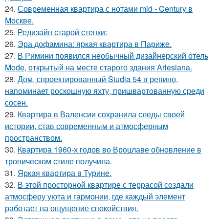
24.
Современная квартира с нотами mid - Century в
Москве.
25.
Редизайн старой стенки:
26.
Эра дофамина: яркая квартира в Париже.
27.
В Римини появился необычный дизайнерский отель
Mode, открытый на месте старого здания Arlesiana.
28.
Дом, спроектированный Studia 54 в репино,
напоминает роскошную яхту, пришвартованную среди
сосен.
29.
Квартира в Валенсии сохранила следы своей
истории, став современным и атмосферным
пространством.
30.
Квартира 1960-х годов во Вроцлаве обновление в
тропическом стиле получила.
31.
Яркая квартира в Турине.
32.
В этой просторной квартире с террасой создали
атмосферу уюта и гармонии, где каждый элемент
работает на ощущение спокойствия.