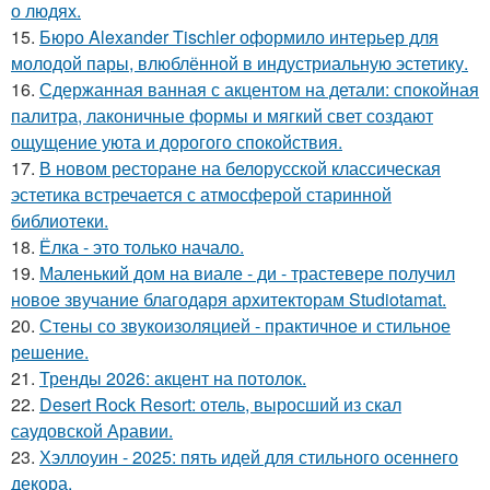
о людях.
15.
Бюро Alexander Tischler оформило интерьер для
молодой пары, влюблённой в индустриальную эстетику.
16.
Сдержанная ванная с акцентом на детали: спокойная
палитра, лаконичные формы и мягкий свет создают
ощущение уюта и дорогого спокойствия.
17.
В новом ресторане на белорусской классическая
эстетика встречается с атмосферой старинной
библиотеки.
18.
Ёлка - это только начало.
19.
Маленький дом на виале - ди - трастевере получил
новое звучание благодаря архитекторам Studiotamat.
20.
Стены со звукоизоляцией - практичное и стильное
решение.
21.
Тренды 2026: акцент на потолок.
22.
Desert Rock Resort: отель, выросший из скал
саудовской Аравии.
23.
Хэллоуин - 2025: пять идей для стильного осеннего
декора.