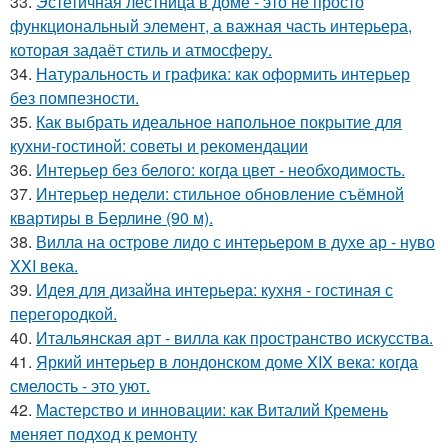
33.
Эстетичная лестница в доме - это не просто
функциональный элемент, а важная часть интерьера,
которая задаёт стиль и атмосферу.
34.
Натуральность и графика: как оформить интерьер
без помпезности.
35.
Как выбрать идеальное напольное покрытие для
кухни-гостиной: советы и рекомендации
36.
Интерьер без белого: когда цвет - необходимость.
37.
Интерьер недели: стильное обновление съёмной
квартиры в Берлине (90 м).
38.
Вилла на острове лидо с интерьером в духе ар - нуво
XXI века.
39.
Идея для дизайна интерьера: кухня - гостиная с
перегородкой.
40.
Итальянская арт - вилла как пространство искусства.
41.
Яркий интерьер в лондонском доме XIX века: когда
смелость - это уют.
42.
Мастерство и инновации: как Виталий Кремень
меняет подход к ремонту