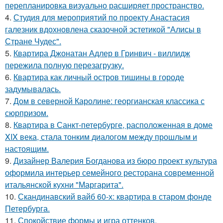
перепланировка визуально расширяет пространство.
4.
Студия для мероприятий по проекту Анастасия
галезник вдохновлена сказочной эстетикой "Алисы в
Стране Чудес".
5.
Квартира Джонатан Адлер в Гринвич - виллидж
пережила полную перезагрузку.
6.
Квартира как личный остров тишины в городе
задумывалась.
7.
Дом в северной Каролине: георгианская классика с
сюрпризом.
8.
Квартира в Санкт-петербурге, расположенная в доме
XIX века, стала тонким диалогом между прошлым и
настоящим.
9.
Дизайнер Валерия Богданова из бюро проект культура
оформила интерьер семейного ресторана современной
итальянской кухни "Маргарита".
10.
Скандинавский вайб 60-х: квартира в старом фонде
Петербурга.
11.
Спокойствие формы и игра оттенков.