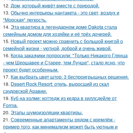
12.
Дом, который живёт вместе с природой.
13.
Обычно интерьеры нантакета - это свет, воздух и
"Морская" легкость.
14.
Эта квартира в легендарном доме Dakota стала
семейным домом для хозяйки и её трёх дочерей.
15.
Новый проект можно сравнить с большой книгой о
семейной жизни - уютной, доброй и очень живой.
16.
Когда заказчики попросили: "Только Никакого Глянца
- чем Шершавее и Старее, тем Лучше", стало ясно, что
проект будет особенным.
17.
Как выбрать цвет штор: 3 беспроигрышных решения.
18.
Desert Rock Resort: отель, выросший из скал
саудовской Аравии.
19.
Куб на холме: коттедж из кедра в хиллсдейле от
Forma.
20.
Этапы шумоизоляции квартиры.
21.
Современные апартаменты рядом с кремлём -
пример того, как минимализм может быть уютным и