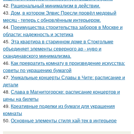
42.
Рациональный минимализм в действии.
43.
Дом, в котором Элвис Пресли провёл медовый
месяц - теперь с обновлённым интерьером.
44.
Преимущества строительства заборов в Москве и
области: надежность и эстетика
45.
Эта квартира в старинном доме в Стокгольме
объединяет элементы северного ар - нуво и
скандинавского минимализма.
46.
Как превратить комнату в произведение искусства:
советы по украшению бумагой
47.
Уникальные концерты Славы в Чите: расписание и
детали
48.
Слава в Магнитогорске: расписание концертов и
цены на билеты
49.
Креативные поделки из бумаги для украшения
комнаты
50.
Основные элементы стиля хай-тек в интерьере