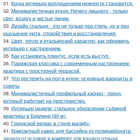
31.
Когда интерьер воплощением нежности становится.
32.
Минималистичная кухня. Ничего лишнего - только
свет, воздух и чистые линии.
33.
Дизайн спальни - это не только про стиль, но и про
ощущение уюта, спокойствия и восстановления.
34.
Цвет, тепло и итальянский характер: как оформить
интерьер с настроением.
35.
Как установить плинтус, если есть выступ.
36.
Парижская классика с современным настроением:
квартира с просторной террасой.
37.
Что постелить на пол в кухне: основные варианты и
советы
38.
Минималистичный профильный карниз - тренд,
который работает на пространство.
39.
Интерьер недели: стильное обновление съёмной
квартиры в Берлине (90 м).
40.
Городской релакс в стиле малибу.
41.
Компактный навес для бассейна из поликарбоната:
защита от осадков и комфорт для вашего отдыха