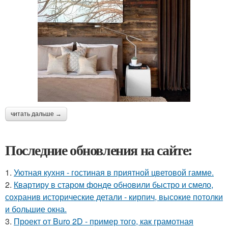
читать дальше →
Последние обновления на сайте:
1.
Уютная кухня - гостиная в приятной цветовой гамме.
2.
Квартиру в старом фонде обновили быстро и смело,
сохранив исторические детали - кирпич, высокие потолки
и большие окна.
3.
Проект от Buro 2D - пример того, как грамотная