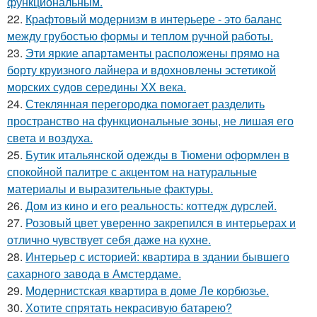
функциональным.
22.
Крафтовый модернизм в интерьере - это баланс
между грубостью формы и теплом ручной работы.
23.
Эти яркие апартаменты расположены прямо на
борту круизного лайнера и вдохновлены эстетикой
морских судов середины XX века.
24.
Стеклянная перегородка помогает разделить
пространство на функциональные зоны, не лишая его
света и воздуха.
25.
Бутик итальянской одежды в Тюмени оформлен в
спокойной палитре с акцентом на натуральные
материалы и выразительные фактуры.
26.
Дом из кино и его реальность: коттедж дурслей.
27.
Розовый цвет уверенно закрепился в интерьерах и
отлично чувствует себя даже на кухне.
28.
Интерьер с историей: квартира в здании бывшего
сахарного завода в Амстердаме.
29.
Модернистская квартира в доме Ле корбюзье.
30.
Хотите спрятать некрасивую батарею?