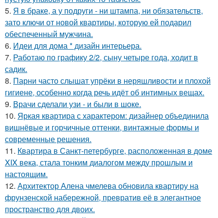
5.
Я в браке, а у подруги - ни штампа, ни обязательств,
зато ключи от новой квартиры, которую ей подарил
обеспеченный мужчина.
6.
Идеи для дома * дизайн интерьера.
7.
Работаю по графику 2/2, сыну четыре года, ходит в
садик.
8.
Парни часто слышат упрёки в неряшливости и плохой
гигиене, особенно когда речь идёт об интимных вещах.
9.
Врачи сделали узи - и были в шоке.
10.
Яркая квартира с характером: дизайнер объединила
вишнёвые и горчичные оттенки, винтажные формы и
современные решения.
11.
Квартира в Санкт-петербурге, расположенная в доме
XIX века, стала тонким диалогом между прошлым и
настоящим.
12.
Архитектор Алена чмелева обновила квартиру на
фрунзенской набережной, превратив её в элегантное
пространство для двоих.