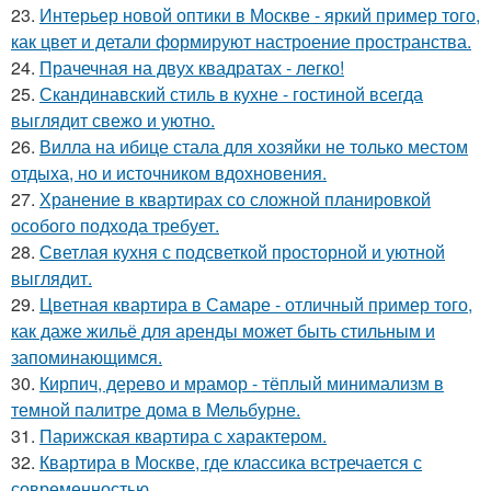
23.
Интерьер новой оптики в Москве - яркий пример того,
как цвет и детали формируют настроение пространства.
24.
Прачечная на двух квадратах - легко!
25.
Скандинавский стиль в кухне - гостиной всегда
выглядит свежо и уютно.
26.
Вилла на ибице стала для хозяйки не только местом
отдыха, но и источником вдохновения.
27.
Хранение в квартирах со сложной планировкой
особого подхода требует.
28.
Светлая кухня с подсветкой просторной и уютной
выглядит.
29.
Цветная квартира в Самаре - отличный пример того,
как даже жильё для аренды может быть стильным и
запоминающимся.
30.
Кирпич, дерево и мрамор - тёплый минимализм в
темной палитре дома в Мельбурне.
31.
Парижская квартира с характером.
32.
Квартира в Москве, где классика встречается с
современностью.