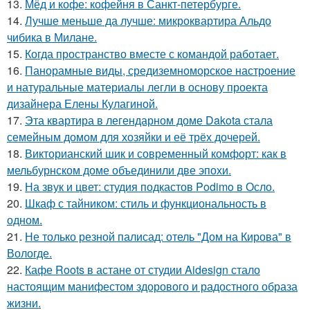
13.
Мёд и кофе: кофейня в Санкт-петербурге.
14.
Лучше меньше да лучше: микроквартира Альдо
чибика в Милане.
15.
Когда пространство вместе с командой работает.
16.
Панорамные виды, средиземноморское настроение
и натуральные материалы легли в основу проекта
дизайнера Елены Кулагиной.
17.
Эта квартира в легендарном доме Dakota стала
семейным домом для хозяйки и её трёх дочерей.
18.
Викторианский шик и современный комфорт: как в
мельбурнском доме объединили две эпохи.
19.
На звук и цвет: студия подкастов Podimo в Осло.
20.
Шкаф с тайником: стиль и функциональность в
одном.
21.
Не только резной палисад: отель "Дом на Кирова" в
Вологде.
22.
Кафе Roots в астане от студии Aidesign стало
настоящим манифестом здорового и радостного образа
жизни.