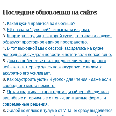
Последние обновления на сайте:
1.
Какая кухня нравится вам больше?
2.
Её назвали "Гулящей" - и выгнали из дома.
3.
Квартира - студия, в которой кухня, гостиная и лоджия
образуют просторное единое пространство.
4.
В тот выходной мы с сестрой засиделись на кухне
допоздна, обсуждали новости и потягивали лёгкое вино.
5.
Дом на побережье стал продолжением природного
пейзажа - интерьер здесь не конкурирует с видом, а
аккуратно его усиливает.
6.
Как обустроить уютный уголок для чтения - даже если
свободного места немного.
7.
Яркая квартира с характером: дизайнер объединила
вишнёвые и горчичные оттенки, винтажные формы и
современные решения.
8.
Жилой комплекс в тулуме от V Taller сразу выделяется