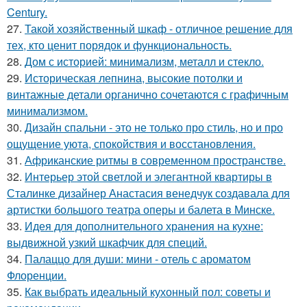
Century.
27.
Такой хозяйственный шкаф - отличное решение для
тех, кто ценит порядок и функциональность.
28.
Дом с историей: минимализм, металл и стекло.
29.
Историческая лепнина, высокие потолки и
винтажные детали органично сочетаются с графичным
минимализмом.
30.
Дизайн спальни - это не только про стиль, но и про
ощущение уюта, спокойствия и восстановления.
31.
Африканские ритмы в современном пространстве.
32.
Интерьер этой светлой и элегантной квартиры в
Сталинке дизайнер Анастасия венедчук создавала для
артистки большого театра оперы и балета в Минске.
33.
Идея для дополнительного хранения на кухне:
выдвижной узкий шкафчик для специй.
34.
Палаццо для души: мини - отель с ароматом
Флоренции.
35.
Как выбрать идеальный кухонный пол: советы и