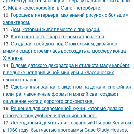
архитектурой, отсылающей к образу вавилонской башни.
9.
Мёд и кофе: кофейня в Санкт-петербурге.
10.
Горошек в интерьере: маленький рисунок с большим
характером.
11.
Дом, который живёт вместе с природой.
12.
Когда нежность с характером встречается.
13.
Создавая свой дом под Стокгольмом, дизайнер
мимми смарт стремилась воссоздать атмосферу конца
XIX века.
14.
В доме датского декоратора и стилиста малу карберг
в ведбеке нет привычной мишуры и классических
елочных шаров.
15.
Сдержанная ванная с акцентом на детали: спокойная
палитра, лаконичные формы и мягкий свет создают
ощущение уюта и дорогого спокойствия.
16.
Решения для современной кухни, которые делают
рабочую зону удобнее и функциональнее.
17.
Легендарный дом шталя, созданный Пьером Кенигом
в 1960 году, был частью программы Case Study Houses.