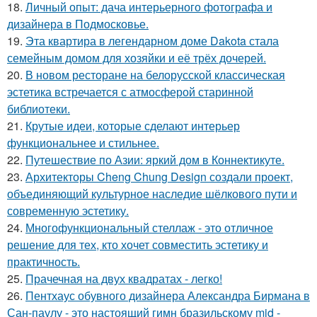
18.
Личный опыт: дача интерьерного фотографа и
дизайнера в Подмосковье.
19.
Эта квартира в легендарном доме Dakota стала
семейным домом для хозяйки и её трёх дочерей.
20.
В новом ресторане на белорусской классическая
эстетика встречается с атмосферой старинной
библиотеки.
21.
Крутые идеи, которые сделают интерьер
функциональнее и стильнее.
22.
Путешествие по Азии: яркий дом в Коннектикуте.
23.
Архитекторы Cheng Chung Design создали проект,
объединяющий культурное наследие шёлкового пути и
современную эстетику.
24.
Многофункциональный стеллаж - это отличное
решение для тех, кто хочет совместить эстетику и
практичность.
25.
Прачечная на двух квадратах - легко!
26.
Пентхаус обувного дизайнера Александра Бирмана в
Сан-паулу - это настоящий гимн бразильскому mid -