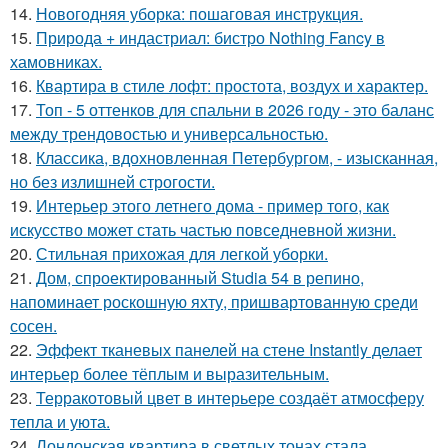
14.
Новогодняя уборка: пошаговая инструкция.
15.
Природа + индастриал: бистро Nothing Fancy в
хамовниках.
16.
Квартира в стиле лофт: простота, воздух и характер.
17.
Топ - 5 оттенков для спальни в 2026 году - это баланс
между трендовостью и универсальностью.
18.
Классика, вдохновленная Петербургом, - изысканная,
но без излишней строгости.
19.
Интерьер этого летнего дома - пример того, как
искусство может стать частью повседневной жизни.
20.
Стильная прихожая для легкой уборки.
21.
Дом, спроектированный Studia 54 в репино,
напоминает роскошную яхту, пришвартованную среди
сосен.
22.
Эффект тканевых панелей на стене Instantly делает
интерьер более тёплым и выразительным.
23.
Терракотовый цвет в интерьере создаёт атмосферу
тепла и уюта.
24.
Лондонская квартира в светлых тонах стала