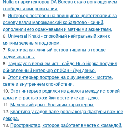
Nulla от архитекторов DA Bureau стало воплощением
свободы и импровизации.
5.
Интерьер построен на принципах цветотерапии: за
основу взяли марокканский кобальтово - синий,
дополнили его оранжевыми и мятными акцентами.
6.
Universal Khaki - спокойный нейтральный хаки с
мягким зеленым подтоном.
7.
Квартира как личный остров тишины в городе
задумывалась.
8.
Таунхаус в верхнем ист - сайде Нью-йорка получил
обновлённый интерьер от Жан - Луи деньо.
9.
Этот интерьер построен на ощущениях - чистоте,
свете и внутреннем спокойствии.
10.
Этот интерьер родился из диалога между историей
дома и страстью хозяйки к эстетике ар - деко.
11.
Маленький дом с большим характером.
12.
Квартира у садов пале-рояль: когда фактуры важнее
декора.
13.
Пространство, которое работает вместе с командой.