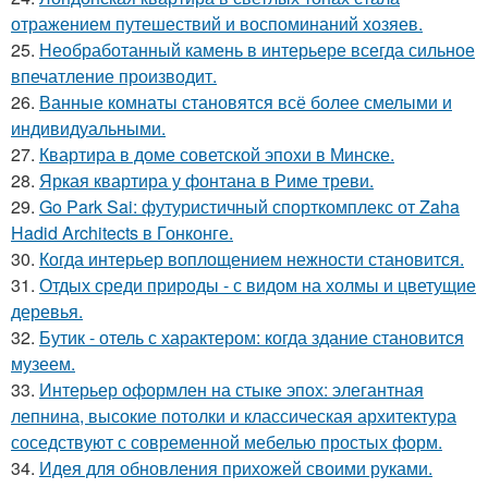
отражением путешествий и воспоминаний хозяев.
25.
Необработанный камень в интерьере всегда сильное
впечатление производит.
26.
Ванные комнаты становятся всё более смелыми и
индивидуальными.
27.
Квартира в доме советской эпохи в Минске.
28.
Яркая квартира у фонтана в Риме треви.
29.
Go Park Sai: футуристичный спорткомплекс от Zaha
Hadid Architects в Гонконге.
30.
Когда интерьер воплощением нежности становится.
31.
Отдых среди природы - с видом на холмы и цветущие
деревья.
32.
Бутик - отель с характером: когда здание становится
музеем.
33.
Интерьер оформлен на стыке эпох: элегантная
лепнина, высокие потолки и классическая архитектура
соседствуют с современной мебелью простых форм.
34.
Идея для обновления прихожей своими руками.