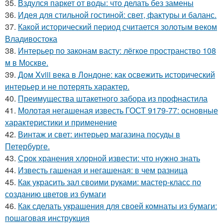
35.
Вздулся паркет от воды: что делать без замены
36.
Идея для стильной гостиной: свет, фактуры и баланс.
37.
Какой исторический период считается золотым веком
Владивостока
38.
Интерьер по законам васту: лёгкое пространство 108
м в Москве.
39.
Дом Xviii века в Лондоне: как освежить исторический
интерьер и не потерять характер.
40.
Преимущества штакетного забора из профнастила
41.
Молотая негашеная известь ГОСТ 9179-77: основные
характеристики и применение
42.
Винтаж и свет: интерьер магазина посуды в
Петербурге.
43.
Срок хранения хлорной извести: что нужно знать
44.
Известь гашеная и негашеная: в чем разница
45.
Как украсить зал своими руками: мастер-класс по
созданию цветов из бумаги
46.
Как сделать украшения для своей комнаты из бумаги:
пошаговая инструкция