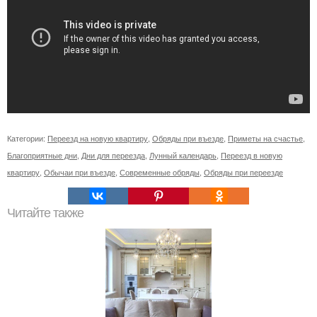
Категории:
Переезд на новую квартиру
,
Обряды при въезде
,
Приметы на счастье
,
Благоприятные дни
,
Дни для переезда
,
Лунный календарь
,
Переезд в новую
квартиру
,
Обычаи при въезде
,
Современные обряды
,
Обряды при переезде
Читайте также